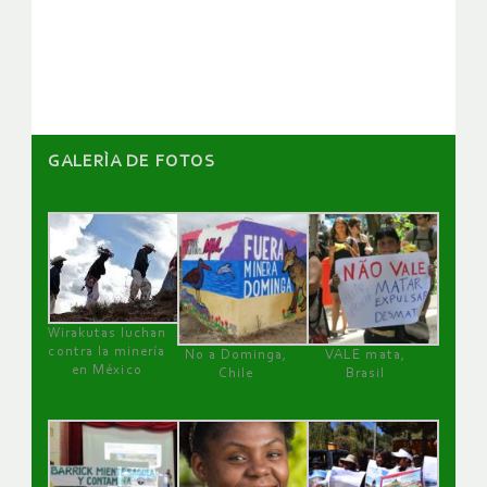
de
artículos
GALERÌA DE FOTOS
Wirakutas luchan
contra la minería
No a Dominga,
VALE mata,
en México
Chile
Brasil