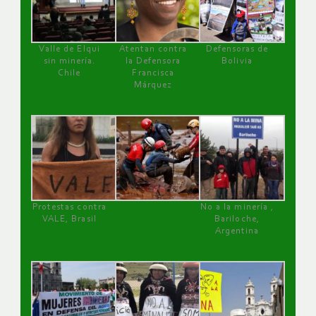
Valle de Elqui
Atentan contra
Defensoras de
sin minería.
la Defensora
Bolivia
Chile
Francisca
Márquez
Protestas contra
No a la minería ,
VALE, Brasil
Bariloche,
Argentina