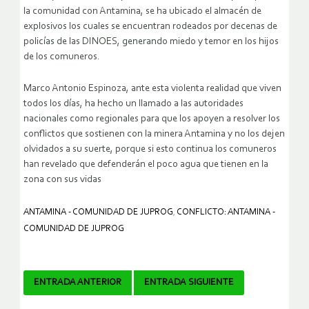
la comunidad con Antamina, se ha ubicado el almacén de
explosivos los cuales se encuentran rodeados por decenas de
policías de las DINOES, generando miedo y temor en los hijos
de los comuneros.
Marco Antonio Espinoza, ante esta violenta realidad que viven
todos los días, ha hecho un llamado a las autoridades
nacionales como regionales para que los apoyen a resolver los
conflictos que sostienen con la minera Antamina y no los dejen
olvidados a su suerte, porque si esto continua los comuneros
han revelado que defenderán el poco agua que tienen en la
zona con sus vidas
ANTAMINA - COMUNIDAD DE JUPROG
,
CONFLICTO: ANTAMINA -
COMUNIDAD DE JUPROG
Navegador
ENTRADA ANTERIOR
ENTRADA SIGUIENTE