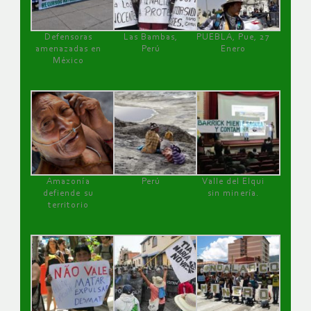
Defensoras
Las Bambas,
PUEBLA, Pue, 27
amenazadas en
Perú
Enero
México
Amazonía
Perú
Valle del Elqui
defiende su
sin minería.
territorio