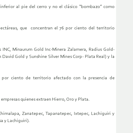
nferior al pie del cerro y no el clásico “bombazo” como
ectáreas, que concentran el 76 por ciento del territorio
es INC, Minaurum Gold Inc-Minera Zalamera, Radius Gold-
David Gold y Sunshine Silver Mines Corp- Plata Real) y la
0 por ciento de territorio afectado con la presencia de
res empresas quienes extraen Hierro, Oro y Plata.
Chimalapa, Zanatepec, Tapanatepec, Ixtepec, Lachiguiri y
a y Lachiguiri).