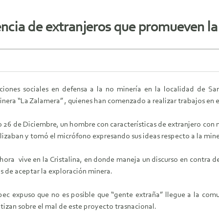
cia de extranjeros que promueven la 
ciones sociales en defensa a la no minería en la localidad de S
minera “La Zalamera” , quienes han comenzado a realizar trabajos en e
 26 de Diciembre, un hombre con características de extranjero con m
alizaban y tomó el micrófono expresando sus ideas respecto a la mine
ra vive en la Cristalina, en donde maneja un discurso en contra 
 de aceptar la exploración minera.
pec expuso que no es posible que “gente extraña” llegue a la com
zan sobre el mal de este proyecto trasnacional.