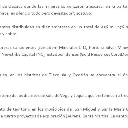
de Oaxaca donde las mineras comenzaron a excavar en la parte i
ace, en silencio todo pero devastador”, sostuvo.
ntes distribuidas en diez empresas en un total de 556 mil 076 h
o y cobre.
mpresas canadienses (Almadem Minerales LTD, Fortuna Silver Min
Newstrike Capital INC), estadounidenses (Gold Resources Corp/Don 
les, en los distritos de Tlacolula y Ocotlán se encuentra el 8
erritorio de los distritos de sola de Vega y Juquila que pertenecen a t
nto de territorio en los municipios de San Miguel y Santa María 
de cuatro proyectos de exploración (Aurena, Santa Martha, La Ventos