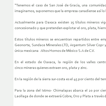
“Tenemos el caso de San José de Gracia, una comunidad 
imaginamos, suponemos que la empresa canadiense así lo h
Actualmente para Oaxaca existen 15 títulos mineros vige
concesionado y que pretenden explotar el oro, plata, hierr
Estos títulos mineros se encuentran repartidos entre e
Geonorte, Sundace Minerales LTD, Argentum Silver Copr y 
única mexicana Altos Hornos de México S.A de C.V.
En el estado de Oaxaca, la región de los valles centra
cinco mineras quienes extraen oro, plata y zinc.
En la región de la sierra sur-costa es el 45 por ciento del t
Para la zona del Istmo- Chimalapas abarca el 20 por cie
Laollaga de donde se extraerá Cobre, Oro y Plata a través 