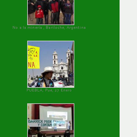
No a la minería , Bariloche, Argentina
PUEBLA, Pue, 27 Enero