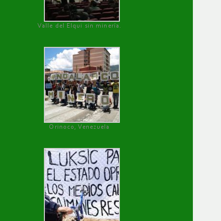
Valle del Elqui sin minería.
Orinoco, Venezuela