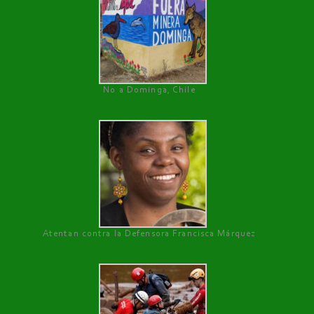
No a Dominga, Chile
Atentan contra la Defensora Francisca Márquez