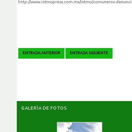
http://www.istmopress.com.mx/istmo/comuneros-denuncian
Navegador
ENTRADA ANTERIOR
ENTRADA SIGUIENTE
de
artículos
GALERÌA DE FOTOS