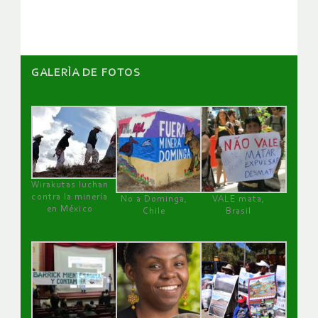
artículos
GALERÌA DE FOTOS
Wirakutas luchan
contra la minería
No a Dominga,
VALE mata,
en México
Chile
Brasil