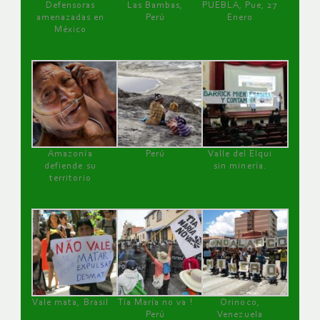
Defensoras
Las Bambas,
PUEBLA, Pue, 27
amenazadas en
Perú
Enero
México
Amazonía
Perú
Valle del Elqui
defiende su
sin minería.
territorio
Vale mata, Brasil
Tía María no va !
Orinoco,
Perú
Venezuela