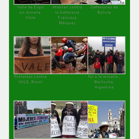
Valle de Elqui
Atentan contra
Defensoras de
sin minería.
la Defensora
Bolivia
Chile
Francisca
Márquez
Protestas contra
No a la minería ,
VALE, Brasil
Bariloche,
Argentina