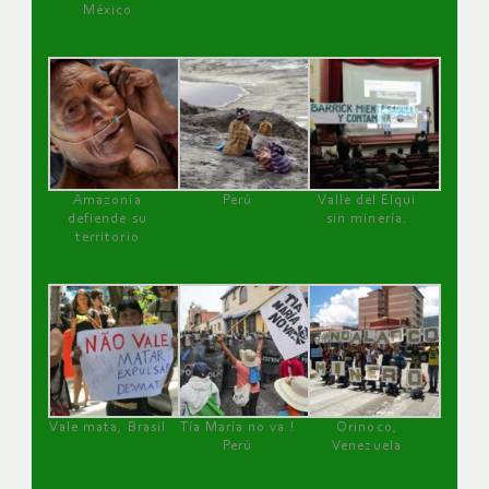
México
Amazonía
Perú
Valle del Elqui
defiende su
sin minería.
territorio
Vale mata, Brasil
Tía María no va !
Orinoco,
Perú
Venezuela