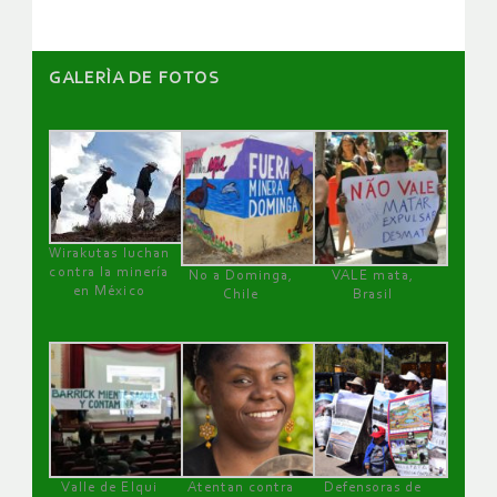
GALERÌA DE FOTOS
Wirakutas luchan
contra la minería
No a Dominga,
VALE mata,
en México
Chile
Brasil
Valle de Elqui
Atentan contra
Defensoras de