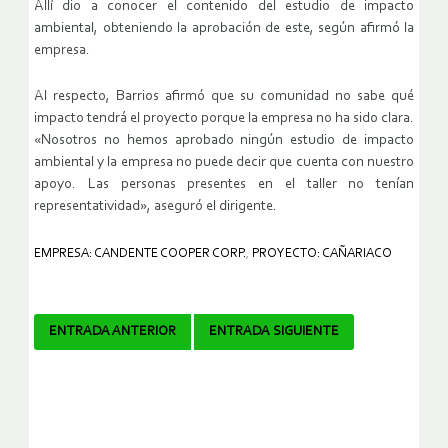
Allí dio a conocer el contenido del estudio de impacto
ambiental, obteniendo la aprobación de este, según afirmó la
empresa.
Al respecto, Barrios afirmó que su comunidad no sabe qué
impacto tendrá el proyecto porque la empresa no ha sido clara.
«Nosotros no hemos aprobado ningún estudio de impacto
ambiental y la empresa no puede decir que cuenta con nuestro
apoyo. Las personas presentes en el taller no tenían
representatividad», aseguró el dirigente.
EMPRESA: CANDENTE COOPER CORP.
,
PROYECTO: CAÑARIACO
Navegador
ENTRADA ANTERIOR
ENTRADA SIGUIENTE
de
artículos