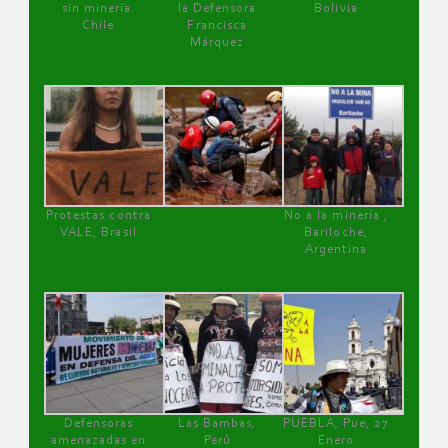
sin minería.
la Defensora
Bolivia
Chile
Francisca
Márquez
Protestas contra
No a la minería ,
VALE, Brasil
Bariloche,
Argentina
Defensoras
Las Bambas,
PUEBLA, Pue, 27
amenazadas en
Perú
Enero