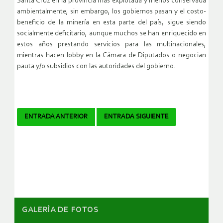
Santa Cruz en la provincia más explotada y menos conservada
ambientalmente, sin embargo, los gobiernos pasan y el costo-
beneficio de la minería en esta parte del país, sigue siendo
socialmente deficitario, aunque muchos se han enriquecido en
estos años prestando servicios para las multinacionales,
mientras hacen lobby en la Cámara de Diputados o negocian
pauta y/o subsidios con las autoridades del gobierno.
Navegador
ENTRADA ANTERIOR
ENTRADA SIGUIENTE
de
artículos
GALERÌA DE FOTOS