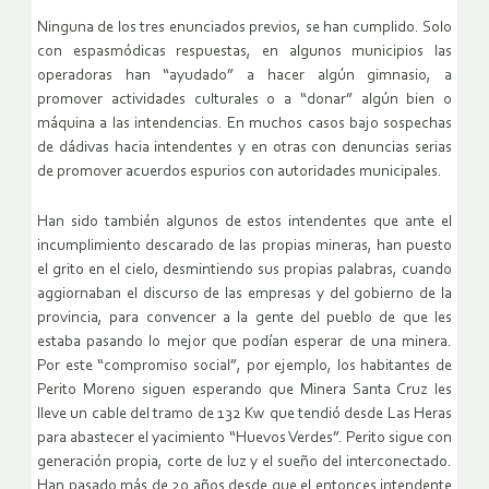
Ninguna de los tres enunciados previos, se han cumplido. Solo
con espasmódicas respuestas, en algunos municipios las
operadoras han “ayudado” a hacer algún gimnasio, a
promover actividades culturales o a “donar” algún bien o
máquina a las intendencias. En muchos casos bajo sospechas
de dádivas hacia intendentes y en otras con denuncias serias
de promover acuerdos espurios con autoridades municipales.
Han sido también algunos de estos intendentes que ante el
incumplimiento descarado de las propias mineras, han puesto
el grito en el cielo, desmintiendo sus propias palabras, cuando
aggiornaban el discurso de las empresas y del gobierno de la
provincia, para convencer a la gente del pueblo de que les
estaba pasando lo mejor que podían esperar de una minera.
Por este “compromiso social”, por ejemplo, los habitantes de
Perito Moreno siguen esperando que Minera Santa Cruz les
lleve un cable del tramo de 132 Kw que tendió desde Las Heras
para abastecer el yacimiento “Huevos Verdes”. Perito sigue con
generación propia, corte de luz y el sueño del interconectado.
Han pasado más de 20 años desde que el entonces intendente