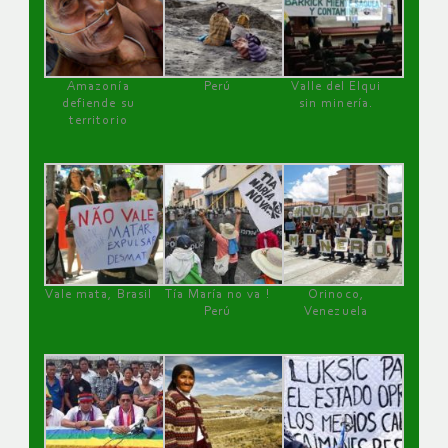
Amazonía
Perú
Valle del Elqui
defiende su
sin minería.
territorio
Vale mata, Brasil
Tía María no va !
Orinoco,
Perú
Venezuela