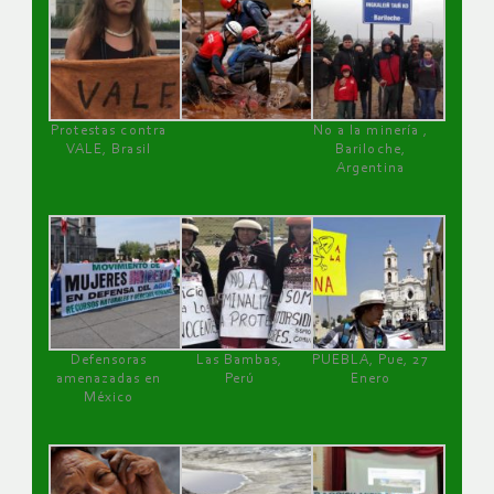
Protestas contra
No a la minería ,
VALE, Brasil
Bariloche,
Argentina
Defensoras
Las Bambas,
PUEBLA, Pue, 27
amenazadas en
Perú
Enero
México