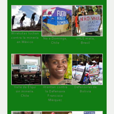
Wirakutas luchan
contra la minería
No a Dominga,
VALE mata,
en México
Chile
Brasil
Valle de Elqui
Atentan contra
Defensoras de
sin minería.
la Defensora
Bolivia
Chile
Francisca
Márquez