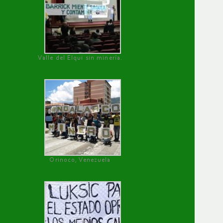
Valle del Elqui sin minería.
Orinoco, Venezuela