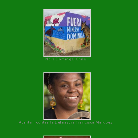
No a Dominga, Chile
Atentan contra la Defensora Francisca Márquez