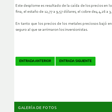
Este desplome es resultado de la caída de los precios en l
fina, el estaño de 12,77 a 9,57 dólares, el cobre de4 4,26 a 3
En tanto que los precios de los metales preciosos bajó en 
seguro al que se arrimaron los inversionistas.
Navegador
ENTRADA ANTERIOR
ENTRADA SIGUIENTE
de
artículos
GALERÌA DE FOTOS