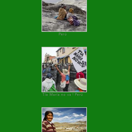
Perú
Tía María no va ! Perú