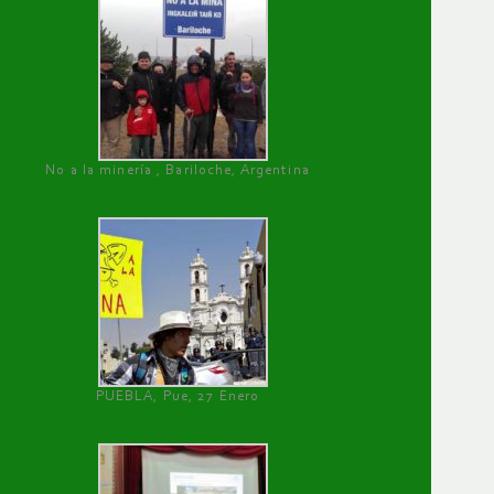
No a la minería , Bariloche, Argentina
PUEBLA, Pue, 27 Enero