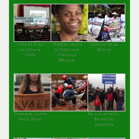
Valle de Elqui
Atentan contra
Defensoras de
sin minería.
la Defensora
Bolivia
Chile
Francisca
Márquez
Protestas contra
No a la minería ,
VALE, Brasil
Bariloche,
Argentina