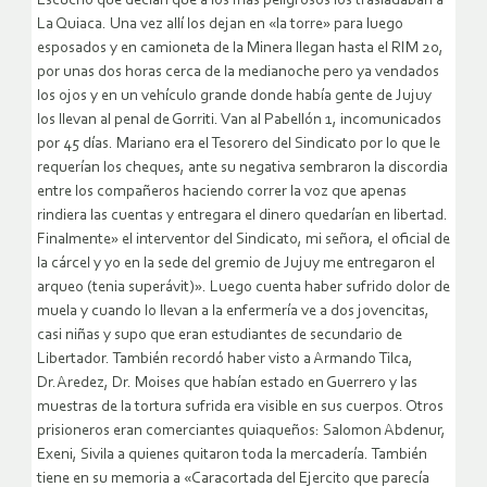
Escucho que decían que a los más peligrosos los trasladaban a
La Quiaca. Una vez allí los dejan en «la torre» para luego
esposados y en camioneta de la Minera llegan hasta el RIM 20,
por unas dos horas cerca de la medianoche pero ya vendados
los ojos y en un vehículo grande donde había gente de Jujuy
los llevan al penal de Gorriti. Van al Pabellón 1, incomunicados
por 45 días. Mariano era el Tesorero del Sindicato por lo que le
requerían los cheques, ante su negativa sembraron la discordia
entre los compañeros haciendo correr la voz que apenas
rindiera las cuentas y entregara el dinero quedarían en libertad.
Finalmente» el interventor del Sindicato, mi señora, el oficial de
la cárcel y yo en la sede del gremio de Jujuy me entregaron el
arqueo (tenia superávit)». Luego cuenta haber sufrido dolor de
muela y cuando lo llevan a la enfermería ve a dos jovencitas,
casi niñas y supo que eran estudiantes de secundario de
Libertador. También recordó haber visto a Armando Tilca,
Dr.Aredez, Dr. Moises que habían estado en Guerrero y las
muestras de la tortura sufrida era visible en sus cuerpos. Otros
prisioneros eran comerciantes quiaqueños: Salomon Abdenur,
Exeni, Sivila a quienes quitaron toda la mercadería. También
tiene en su memoria a «Caracortada del Ejercito que parecía