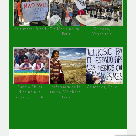
Vale mata, Brasil
Tía María no va !
Orinoco,
Perú
Venezuela
Pueblo Shuar
defensora de la
Caimanes, Chile
dice no a la
tierra, Melchora,
minería, Ecuador
Perú