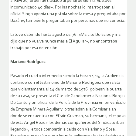
al RIM 20, orden de traslado al penal de Gorriti. «Estuve
incomunicado 40 días». Por las noches lo interrogaban el
oficial Singh «ponía una pistola sobre la mesa y preguntaba por
Bazán», también le preguntaban por personas que no conocía.
Estuvo detenido hasta agosto del 76. «Me cito Bulacios y me
dijo que no vuelva nunca más a El Aguilar», no encontraba
trabajo por esa detención.
Mariano Rodríguez
Pasado el cuarto intermedio siendo la hora 14.15, la Audiencia
continuo con el testimonio de Mariano Rodríguez que relata
que violentamente el 24 de marzo de 1976, golpean la puerta
de su casa, se presenta el Cte. de Gendarmería Nacional Borges
Do Canto y un oficial de la Policía de la Provincia en un vehículo
de Empresa Minera Aguilar y lo trasladan a la Comisaria en
donde se encuentra con Efrain Guzman, su hermana, el esposo
de esta Angel Rozo» los demás compañeros del Sindicato iban
llegando»; le toca compartir la celda con Valeriano y Sosa.