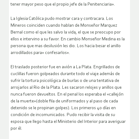
tener mayor peso que el propio jefe de la Penitenciaria».
La Iglesia Católica pudo mostrar cara y contracara. Los
Mineros coinciden cuando hablan de Monseñor Marquez
Bernal como el que les salvo la vida, el que se preocupo por
ellos e intervino a su favor. En cambio Monseñor Medina es la
persona que mas desilusión les dio. Los hacia besar el anillo
arrodillados para» confesarlos».
El traslado posterior fue en avión a La Plata. Engrillados de
cuclillas fueron golpeados durante todo el viaje además de
sufrir la tortura psicológica de burlas o de una tentativa de
arrojarlos al Rio de la Plata. Les sacaron relojes y anillos que
nunca fueron devueltos. En el penal los esperaba el «callejón
de la muerte»(doble fila de uniformados y al paso de cada
detenido se le propinan golpes). Los primeros 40 días en
condición de incomunicados. Pudo recibir la visita de su
esposa que llego hasta el Ministerio del Interior para averiguar
por él.