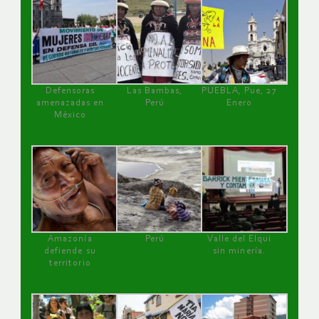
Defensoras
Las Bambas,
PUEBLA, Pue, 27
amenazadas en
Perú
Enero
México
Amazonía
Perú
Valle del Elqui
defiende su
sin minería.
territorio