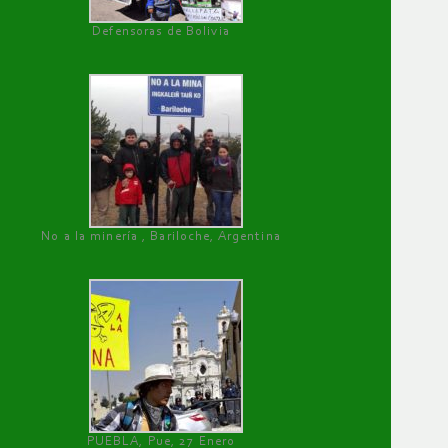
Defensoras de Bolivia
No a la minería , Bariloche, Argentina
PUEBLA, Pue, 27 Enero