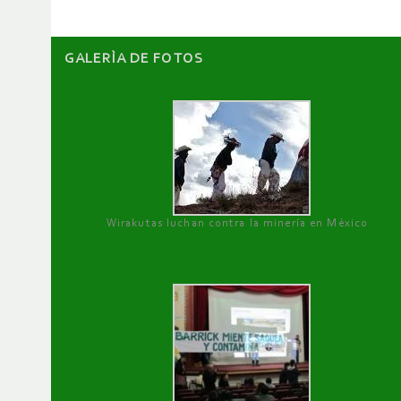
GALERÌA DE FOTOS
Wirakutas luchan contra la minería en México