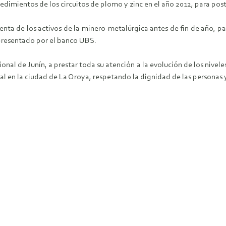
cedimientos de los circuitos de plomo y zinc en el año 2012, para pos
ta de los activos de la minero-metalúrgica antes de fin de año, pa
presentado por el banco UBS.
nal de Junín, a prestar toda su atención a la evolución de los nivel
l en la ciudad de La Oroya, respetando la dignidad de las personas 