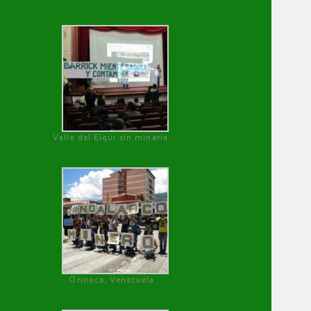
Valle del Elqui sin minería.
Orinoco, Venezuela