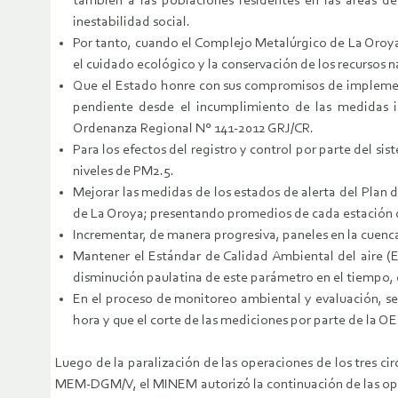
también a las poblaciones residentes en las áreas de
inestabilidad social.
Por tanto, cuando el Complejo Metalúrgico de La Oroya (
el cuidado ecológico y la conservación de los recursos 
Que el Estado honre con sus compromisos de implement
pendiente desde el incumplimiento de las medidas 
Ordenanza Regional N° 141-2012 GRJ/CR.
Para los efectos del registro y control por parte del s
niveles de PM2.5.
Mejorar las medidas de los estados de alerta del Plan 
de La Oroya; presentando promedios de cada estación d
Incrementar, de manera progresiva, paneles en la cuenc
Mantener el Estándar de Calidad Ambiental del aire (
disminución paulatina de este parámetro en el tiempo, 
En el proceso de monitoreo ambiental y evaluación, se
hora y que el corte de las mediciones por parte de la OEF
Luego de la paralización de las operaciones de los tres ci
MEM-DGM/V, el MINEM autorizó la continuación de las oper