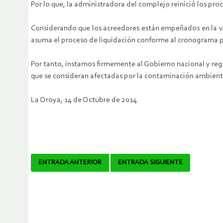
Por lo que, la administradora del complejo reinició los pro
Considerando que los acreedores están empeñados en la ven
asuma el proceso de liquidación conforme al cronograma 
Por tanto, instamos firmemente al Gobierno nacional y regio
que se consideran afectadas por la contaminación ambienta
La Oroya, 14 de Octubre de 2014
Navegador
ENTRADA ANTERIOR
ENTRADA SIGUIENTE
de
artículos