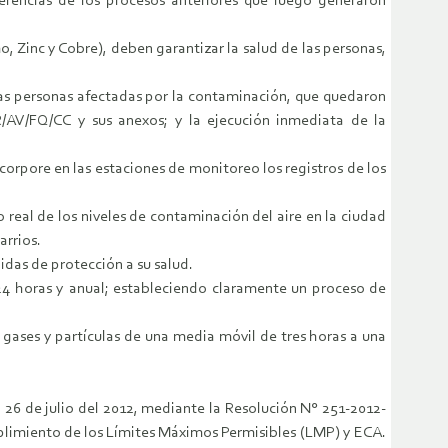
herencias de los procesos anteriores que luego generaron
, Zinc y Cobre), deben garantizar la salud de las personas,
as personas afectadas por la contaminación, que quedaron
AV/FQ/CC y sus anexos; y la ejecución inmediata de la
corpore en las estaciones de monitoreo los registros de los
real de los niveles de contaminación del aire en la ciudad
arrios.
das de protección a su salud.
24 horas y anual; estableciendo claramente un proceso de
gases y partículas de una media móvil de tres horas a una
l 26 de julio del 2012, mediante la Resolución N° 251-2012-
plimiento de los Límites Máximos Permisibles (LMP) y ECA.