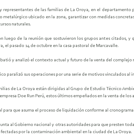
y representantes de las familias de La Oroya, en el departamento pe
 metalúrgico ubicado en la zona, garantizar con medidas concretas 
cursos naturales.
n luego de la reunión que sostuvieron los grupos antes citados, y 
ya, el pasado 14 de octubre en la casa pastoral de Marcavalle.
batió y analizó el contexto actual y futuro de la venta del complejo
o paralizó sus operaciones por una serie de motivos vinculados al
lias de La Oroya están dirigidas al Grupo de Estudio Técnico Ambien
 empresa Doe Run Perú, estos últimos empeñados en la venta de los a
al para que asuma el proceso de liquidación conforme al cronogram
nta al Gobierno nacional y otras autoridades para que presten toda 
 afectadas por la contaminación ambiental en la ciudad de La Oroya.