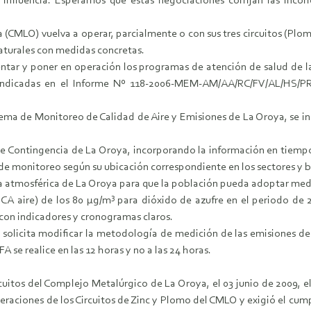
 influencia. Esperamos que estas negociaciones corrijan las inco
CMLO) vuelva a operar, parcialmente o con sus tres circuitos (Plomo
naturales con medidas concretas.
ar y poner en operación los programas de atención de salud de l
indicadas en el Informe Nº 118-2006-MEM-AM/AA/RC/FV/AL/HS/PR/
istema de Monitoreo de Calidad de Aire y Emisiones de La Oroya, se in
de Contingencia de La Oroya, incorporando la información en tiempo 
e monitoreo según su ubicación correspondiente en los sectores y b
a atmosférica de La Oroya para que la población pueda adoptar medi
3
ECA aire) de los 80 µg/m
para dióxido de azufre en el periodo de 
con indicadores y cronogramas claros.
 solicita modificar la metodología de medición de las emisiones de 
A se realice en las 12 horas y no a las 24 horas.
rcuitos del Complejo Metalúrgico de La Oroya, el 03 junio de 2009, e
aciones de los Circuitos de Zinc y Plomo del CMLO y exigió el cum