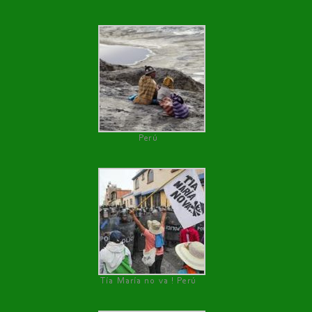
Perú
Tía María no va ! Perú