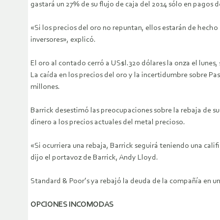
gastará un 27% de su flujo de caja del 2014 sólo en pagos d
«Si los precios del oro no repuntan, ellos estarán de hecho
inversores», explicó.
El oro al contado cerró a US$l.320 dólares la onza el lunes
La caída en los precios del oro y la incertidumbre sobre P
millones.
Barrick desestimó las preocupaciones sobre la rebaja de su
dinero a los precios actuales del metal precioso.
«Si ocurriera una rebaja, Barrick seguirá teniendo una cali
dijo el portavoz de Barrick, Andy Lloyd.
Standard & Poor’s ya rebajó la deuda de la compañía en un 
OPCIONES INCOMODAS