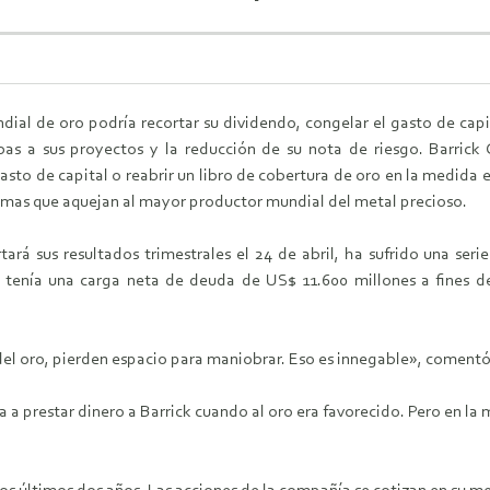
ial de oro podría recortar su dividendo, congelar el gasto de capita
abas a sus proyectos y la reducción de su nota de riesgo. Barric
asto de capital o reabrir un libro de cobertura de oro en la medida e
mas que aquejan al mayor productor mundial del metal precioso.
ará sus resultados trimestrales el 24 de abril, ha sufrido una seri
sa tenía una carga neta de deuda de US$ 11.600 millones a fines 
l oro, pierden espacio para maniobrar. Eso es innegable», comentó E
 a prestar dinero a Barrick cuando al oro era favorecido. Pero en la 