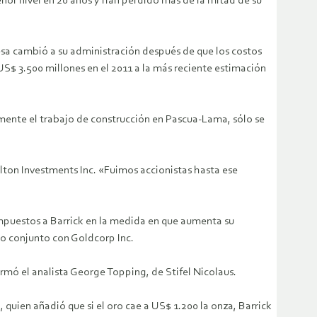
enor nivel en 20 años y han perdido más de la mitad de su
esa cambió a su administración después de que los costos
S$ 3.500 millones en el 2011 a la más reciente estimación
almente el trabajo de construcción en Pascua-Lama, sólo se
ton Investments Inc. «Fuimos accionistas hasta ese
mpuestos a Barrick en la medida en que aumenta su
o conjunto con Goldcorp Inc.
rmó el analista George Topping, de Stifel Nicolaus.
quien añadió que si el oro cae a US$ 1.200 la onza, Barrick