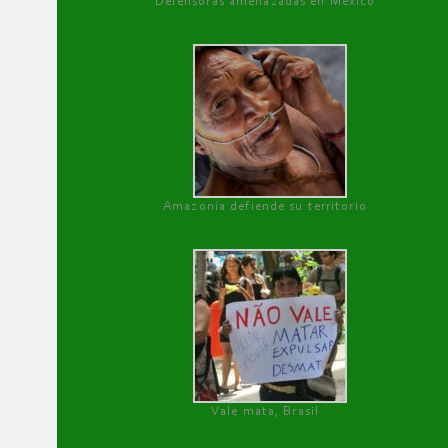
Defensoras amenazadas en México
Amazonía defiende su territorio
Vale mata, Brasil