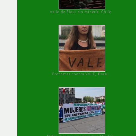
Valle de Elqui sin minería. Chile
Protestas contra VALE, Brasil