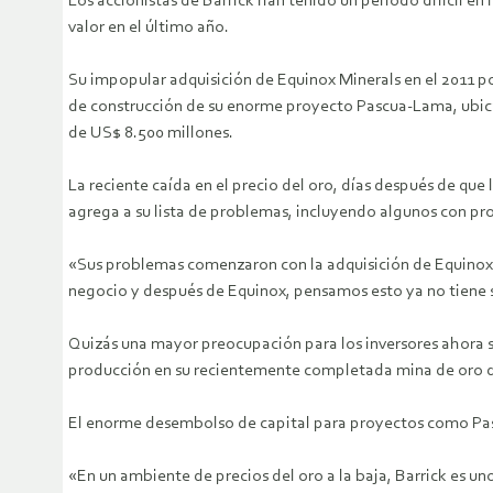
Los accionistas de Barrick han tenido un período difícil en
valor en el último año.
Su impopular adquisición de Equinox Minerals en el 2011 p
de construcción de su enorme proyecto Pascua-Lama, ubicad
de US$ 8.500 millones.
La reciente caída en el precio del oro, días después de que
agrega a su lista de problemas, incluyendo algunos con pr
«Sus problemas comenzaron con la adquisición de Equinox»
negocio y después de Equinox, pensamos esto ya no tiene 
Quizás una mayor preocupación para los inversores ahora 
producción en su recientemente completada mina de oro d
El enorme desembolso de capital para proyectos como Pascua
«En un ambiente de precios del oro a la baja, Barrick es un