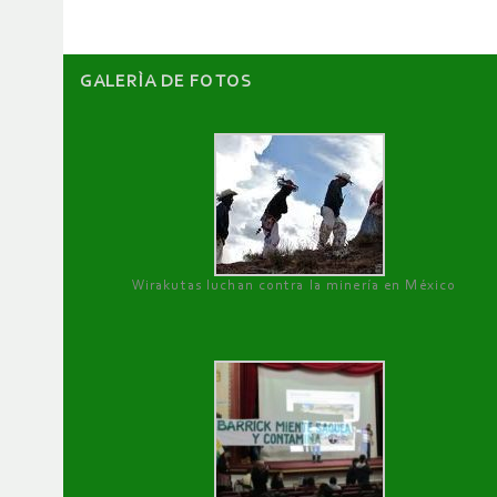
GALERÌA DE FOTOS
Wirakutas luchan contra la minería en México