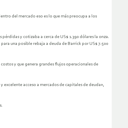
e dentro del mercado eso es lo que más preocupa a los
us pérdidas y cotizaba a cerca de US$ 1.390 dólares la onza.
n para una posible rebaja a deuda de Barrick por US$ 7.500
s costos y que genera grandes flujos operacionales de
era y excelente acceso a mercados de capitales de deuda»,
s.