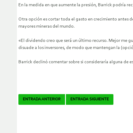
En la medida en que aumente la presión, Barrick podría re
Otra opción es cortar toda el gasto en crecimiento antes d
mayores mineras del mundo.
«El dividendo creo que será un último recurso. Mejor me g
disuade a los inversores, de modo que mantengan la (opció
Barrick declinó comentar sobre si consideraría alguna de e
Navegador
ENTRADA ANTERIOR
ENTRADA SIGUIENTE
de
artículos