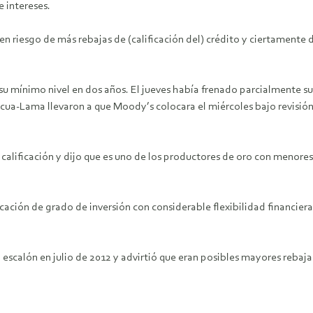
e intereses.
 en riesgo de más rebajas de (calificación del) crédito y ciertament
, su mínimo nivel en dos años. El jueves había frenado parcialmente s
ascua-Lama llevaron a que Moody’s colocara el miércoles bajo revisió
 calificación y dijo que es uno de los productores de oro con menore
ficación de grado de inversión con considerable flexibilidad financi
escalón en julio de 2012 y advirtió que eran posibles mayores rebaja