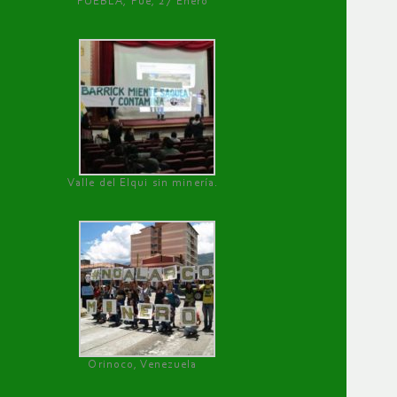
PUEBLA, Pue, 27 Enero
Valle del Elqui sin minería.
Orinoco, Venezuela