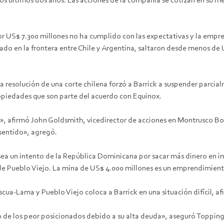
 los últimos dos años. Las acciones de la compañía se cotizan en su m
or US$ 7.300 millones no ha cumplido con las expectativas y la empr
o en la frontera entre Chile y Argentina, saltaron desde menos de U
 la resolución de una corte chilena forzó a Barrick a suspender parci
opiedades que son parte del acuerdo con Equinox.
, afirmó John Goldsmith, vicedirector de acciones en Montrusco Bol
sentido», agregó.
sea un intento de la República Dominicana por sacar más dinero en i
e Pueblo Viejo. La mina de US$ 4.000 millones es un emprendimient
-Lama y Pueblo Viejo coloca a Barrick en una situación difícil, afi
o de los peor posicionados debido a su alta deuda», aseguró Topping, 