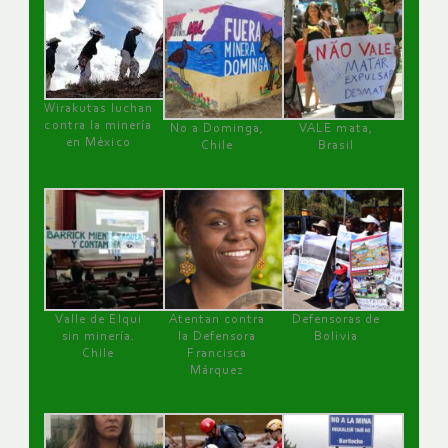
Wirakutas luchan
contra la minería
No a Dominga,
VALE mata,
en México
Chile
Brasil
Valle de Elqui
Atentan contra
Defensoras de
sin minería.
la Defensora
Bolivia
Chile
Francisca
Márquez