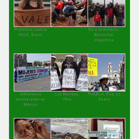
Protestas contra
No a la minería ,
VALE, Brasil
Bariloche,
Argentina
Defensoras
Las Bambas,
PUEBLA, Pue, 27
amenazadas en
Perú
Enero
México