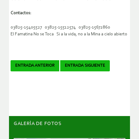
Contactos:
03825-15405527 03825-15512574 03825-15672860
El Famatina No se Toca Si a la vida, no a la Mina a cielo abierto
Navegador
ENTRADA ANTERIOR
ENTRADA SIGUIENTE
de
artículos
GALERÌA DE FOTOS