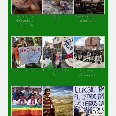
Amazonía
Perú
Valle del Elqui
defiende su
sin minería.
territorio
Vale mata, Brasil
Tía María no va !
Orinoco,
Perú
Venezuela