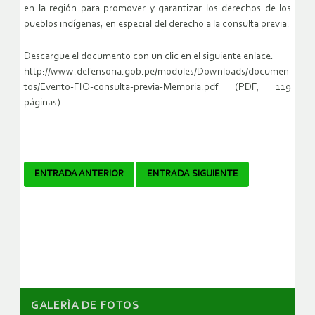
en la región para promover y garantizar los derechos de los
pueblos indígenas, en especial del derecho a la consulta previa.
Descargue el documento con un clic en el siguiente enlace:
http://www.defensoria.gob.pe/modules/Downloads/documen
tos/Evento-FIO-consulta-previa-Memoria.pdf (PDF, 119
páginas)
Navegador
ENTRADA ANTERIOR
ENTRADA SIGUIENTE
de
artículos
GALERÌA DE FOTOS