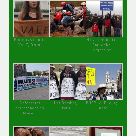
Protestas contra
No a la minería ,
VALE, Brasil
Bariloche,
Argentina
Defensoras
Las Bambas,
PUEBLA, Pue, 27
amenazadas en
Perú
Enero
México