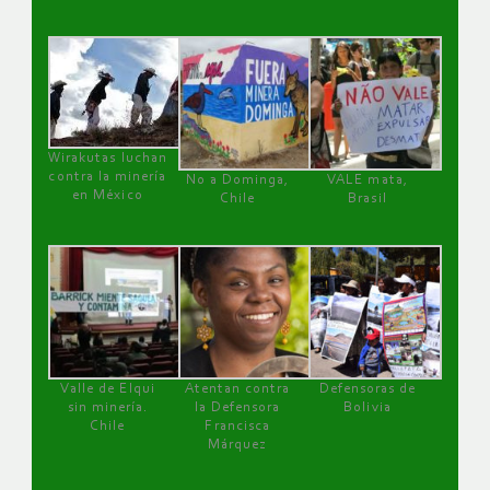
Wirakutas luchan
contra la minería
No a Dominga,
VALE mata,
en México
Chile
Brasil
Valle de Elqui
Atentan contra
Defensoras de
sin minería.
la Defensora
Bolivia
Chile
Francisca
Márquez