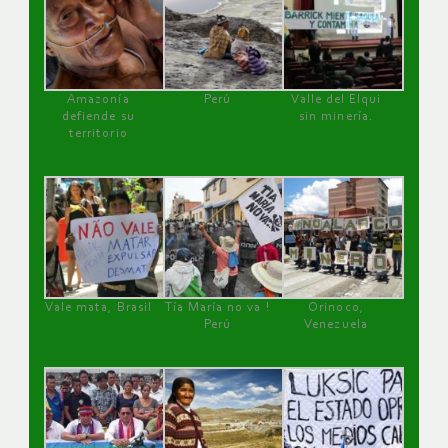
Amazonía
Perú
Valle del Elqui
defiende su
sin minería.
territorio
Vale mata, Brasil
Tía María no va !
Orinoco,
Perú
Venezuela