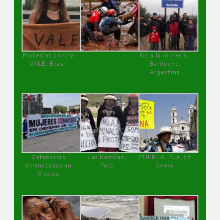
Protestas contra
No a la minería ,
VALE, Brasil
Bariloche,
Argentina
Defensoras
Las Bambas,
PUEBLA, Pue, 27
amenazadas en
Perú
Enero
México