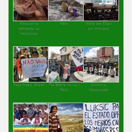
Amazonía
Perú
Valle del Elqui
defiende su
sin minería.
territorio
Vale mata, Brasil
Tía María no va !
Orinoco,
Perú
Venezuela