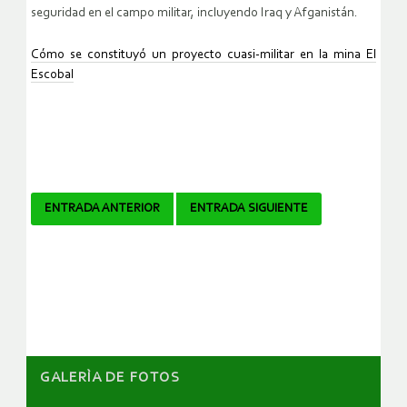
seguridad en el campo militar, incluyendo Iraq y Afganistán.
Cómo se constituyó un proyecto cuasi-militar en la mina El
Escobal
Navegador
ENTRADA ANTERIOR
ENTRADA SIGUIENTE
de
artículos
GALERÌA DE FOTOS