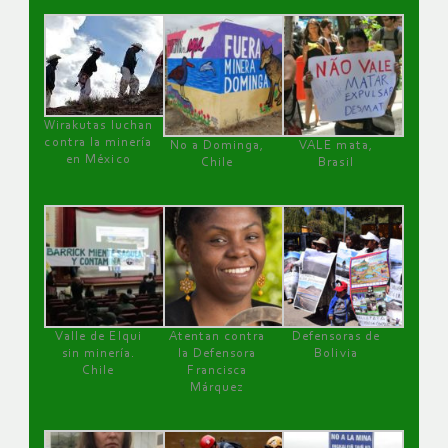
Wirakutas luchan
contra la minería
No a Dominga,
VALE mata,
en México
Chile
Brasil
Valle de Elqui
Atentan contra
Defensoras de
sin minería.
la Defensora
Bolivia
Chile
Francisca
Márquez