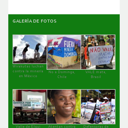
GALERÌA DE FOTOS
Wirakutas luchan
contra la minería
No a Dominga,
VALE mata,
en México
Chile
Brasil
Valle de Elqui
Atentan contra
Defensoras de