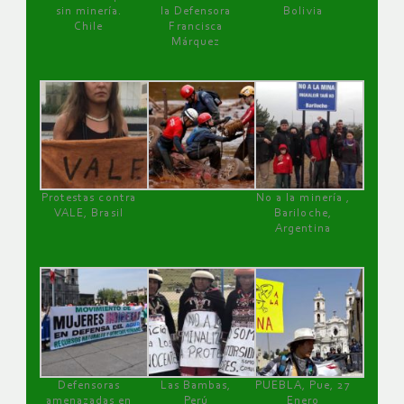
sin minería.
la Defensora
Bolivia
Chile
Francisca
Márquez
Protestas contra
No a la minería ,
VALE, Brasil
Bariloche,
Argentina
Defensoras
Las Bambas,
PUEBLA, Pue, 27
amenazadas en
Perú
Enero