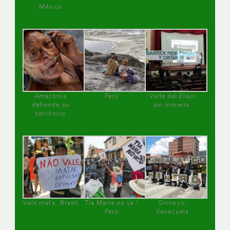
México
Amazonía
Perú
Valle del Elqui
defiende su
sin minería.
territorio
Vale mata, Brasil
Tía María no va !
Orinoco,
Perú
Venezuela