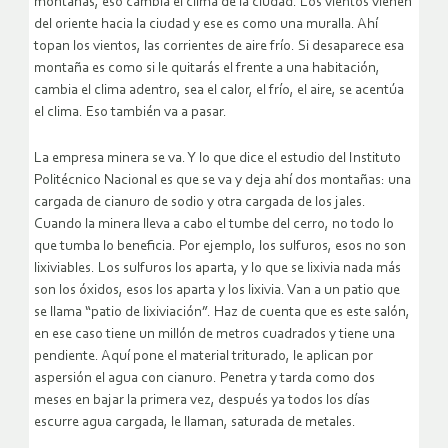
montañas, eso cambia el clima de la ciudad. Los vientos vienen
del oriente hacia la ciudad y ese es como una muralla. Ahí
topan los vientos, las corrientes de aire frío. Si desaparece esa
montaña es como si le quitarás el frente a una habitación,
cambia el clima adentro, sea el calor, el frío, el aire, se acentúa
el clima. Eso también va a pasar.
La empresa minera se va. Y lo que dice el estudio del Instituto
Politécnico Nacional es que se va y deja ahí dos montañas: una
cargada de cianuro de sodio y otra cargada de los jales.
Cuando la minera lleva a cabo el tumbe del cerro, no todo lo
que tumba lo beneficia. Por ejemplo, los sulfuros, esos no son
lixiviables. Los sulfuros los aparta, y lo que se lixivia nada más
son los óxidos, esos los aparta y los lixivia. Van a un patio que
se llama “patio de lixiviación”. Haz de cuenta que es este salón,
en ese caso tiene un millón de metros cuadrados y tiene una
pendiente. Aquí pone el material triturado, le aplican por
aspersión el agua con cianuro. Penetra y tarda como dos
meses en bajar la primera vez, después ya todos los días
escurre agua cargada, le llaman, saturada de metales.