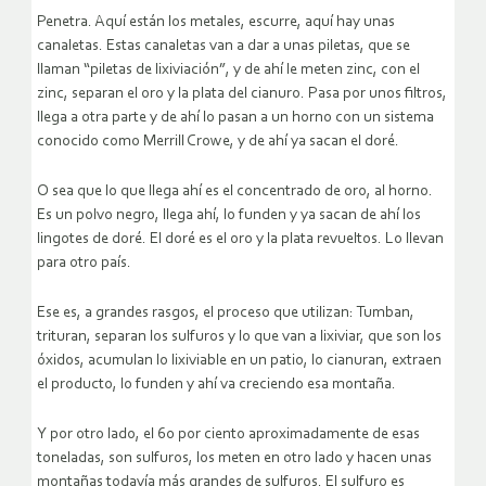
Penetra. Aquí están los metales, escurre, aquí hay unas
canaletas. Estas canaletas van a dar a unas piletas, que se
llaman “piletas de lixiviación”, y de ahí le meten zinc, con el
zinc, separan el oro y la plata del cianuro. Pasa por unos filtros,
llega a otra parte y de ahí lo pasan a un horno con un sistema
conocido como Merrill Crowe, y de ahí ya sacan el doré.
O sea que lo que llega ahí es el concentrado de oro, al horno.
Es un polvo negro, llega ahí, lo funden y ya sacan de ahí los
lingotes de doré. El doré es el oro y la plata revueltos. Lo llevan
para otro país.
Ese es, a grandes rasgos, el proceso que utilizan: Tumban,
trituran, separan los sulfuros y lo que van a lixiviar, que son los
óxidos, acumulan lo lixiviable en un patio, lo cianuran, extraen
el producto, lo funden y ahí va creciendo esa montaña.
Y por otro lado, el 60 por ciento aproximadamente de esas
toneladas, son sulfuros, los meten en otro lado y hacen unas
montañas todavía más grandes de sulfuros. El sulfuro es