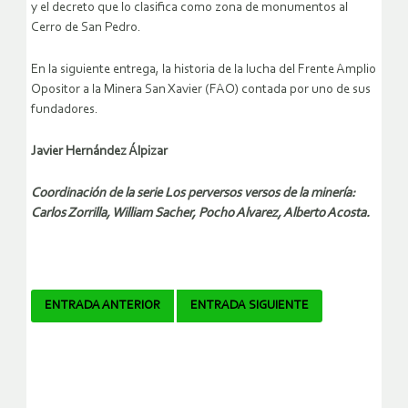
y el decreto que lo clasifica como zona de monumentos al
Cerro de San Pedro.
En la siguiente entrega, la historia de la lucha del Frente Amplio
Opositor a la Minera San Xavier (FAO) contada por uno de sus
fundadores.
Javier Hernández Álpizar
Coordinación de la serie Los perversos versos de la minería:
Carlos Zorrilla, William Sacher, Pocho Alvarez, Alberto Acosta.
Navegador
ENTRADA ANTERIOR
ENTRADA SIGUIENTE
de
artículos