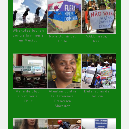
Wirakutas luchan
contra la minería
No a Dominga,
VALE mata,
en México
Chile
Brasil
Valle de Elqui
Atentan contra
Defensoras de
sin minería.
la Defensora
Bolivia
Chile
Francisca
Márquez