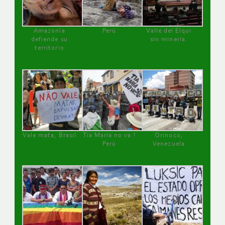
Amazonía
Perú
Valle del Elqui
defiende su
sin minería.
territorio
Vale mata, Brasil
Tía María no va !
Orinoco,
Perú
Venezuela