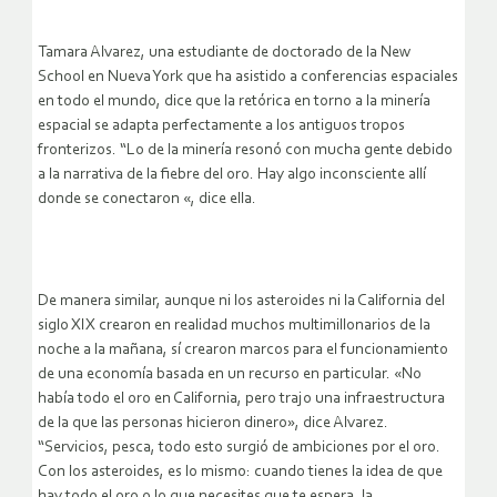
Tamara Alvarez, una estudiante de doctorado de la New
School en Nueva York que ha asistido a conferencias espaciales
en todo el mundo, dice que la retórica en torno a la minería
espacial se adapta perfectamente a los antiguos tropos
fronterizos. “Lo de la minería resonó con mucha gente debido
a la narrativa de la fiebre del oro. Hay algo inconsciente allí
donde se conectaron «, dice ella.
De manera similar, aunque ni los asteroides ni la California del
siglo XIX crearon en realidad muchos multimillonarios de la
noche a la mañana, sí crearon marcos para el funcionamiento
de una economía basada en un recurso en particular. «No
había todo el oro en California, pero trajo una infraestructura
de la que las personas hicieron dinero», dice Alvarez.
“Servicios, pesca, todo esto surgió de ambiciones por el oro.
Con los asteroides, es lo mismo: cuando tienes la idea de que
hay todo el oro o lo que necesites que te espera, la