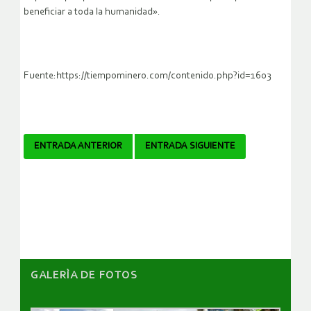
beneficiar a toda la humanidad».
Fuente:https://tiempominero.com/contenido.php?id=1603
Navegador
ENTRADA ANTERIOR
ENTRADA SIGUIENTE
de
artículos
GALERÌA DE FOTOS