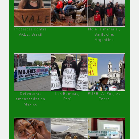
Protestas contra
No a la minería ,
VALE, Brasil
Bariloche,
Argentina
Defensoras
Las Bambas,
PUEBLA, Pue, 27
amenazadas en
Perú
Enero
México