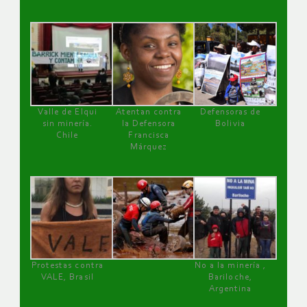
Valle de Elqui
Atentan contra
Defensoras de
sin minería.
la Defensora
Bolivia
Chile
Francisca
Márquez
Protestas contra
No a la minería ,
VALE, Brasil
Bariloche,
Argentina