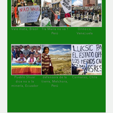
Vale mata, Brasil
Tía María no va !
Orinoco,
Perú
Venezuela
Pueblo Shuar
defensora de la
Caimanes, Chile
dice no a la
tierra, Melchora,
minería, Ecuador
Perú