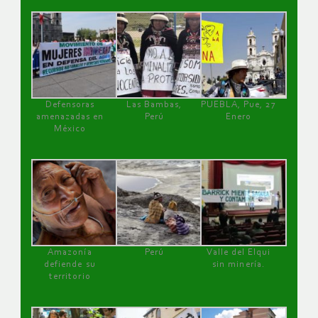
Defensoras
Las Bambas,
PUEBLA, Pue, 27
amenazadas en
Perú
Enero
México
Amazonía
Perú
Valle del Elqui
defiende su
sin minería.
territorio