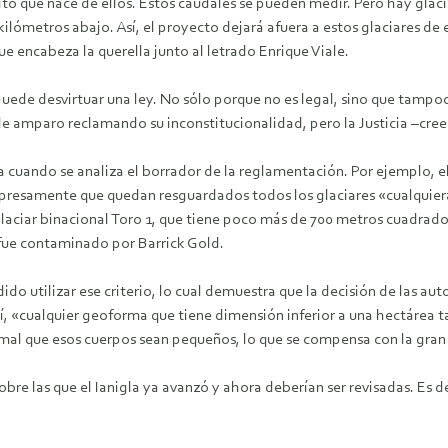
ito que nace de ellos. Estos caudales se pueden medir. Pero hay glac
 kilómetros abajo. Así, el proyecto dejará afuera a estos glaciares 
e encabeza la querella junto al letrado Enrique Viale.
ede desvirtuar una ley. No sólo porque no es legal, sino que tampoc
de amparo reclamando su inconstitucionalidad, pero la Justicia –cree
a cuando se analiza el borrador de la reglamentación. Por ejemplo, e
xpresamente que quedan resguardados todos los glaciares «cualquier
laciar binacional Toro 1, que tiene poco más de 700 metros cuadrados 
 fue contaminado por Barrick Gold.
ido utilizar ese criterio, lo cual demuestra que la decisión de las a
 «cualquier geoforma que tiene dimensión inferior a una hectárea t
ormal que esos cuerpos sean pequeños, lo que se compensa con la gra
re las que el Ianigla ya avanzó y ahora deberían ser revisadas. Es de