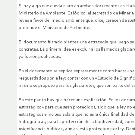
Si hay algo que queda claro en ambos documentos es el afá
Ministerio de Ambiente. Es lógico: el secretario de Miner
leyes a favor del medio ambiente que, dice, carecen de su
pretende el Ministerio de Ambiente.
El documento filtrado plantea una estrategia que luego s
concretas. La primera idea es excluir a los llamados glaciar
ya fueron publicadas.
En el documento se explica expresamente cómo hacer «para e
resguardados por la ley: contar con un «Estudio de Signific
mismo se propuso para los glaciaretes, que son parte del a
En este punto hay que hacer una explicación. En los docume
estratégico» para que sean protegidos, algo que la ley no e
estratégicos e incluso aclara que no es la única finalidad
hidrográficas; para la protección de la biodiversidad; com
«significancia hídrica», aún así está protegido por ley. Dan