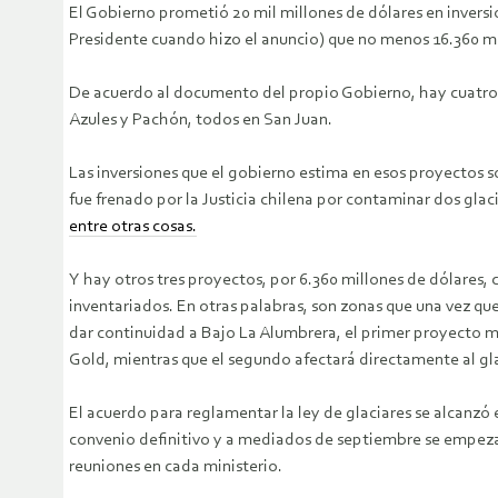
El Gobierno prometió 20 mil millones de dólares en inversi
Presidente cuando hizo el anuncio) que no menos 16.360 millon
De acuerdo al documento del propio Gobierno, hay cuatro 
Azules y Pachón, todos en San Juan.
Las inversiones que el gobierno estima en esos proyectos so
fue frenado por la Justicia chilena por contaminar dos gla
entre otras cosas.
Y hay otros tres proyectos, por 6.360 millones de dólares, 
inventariados. En otras palabras, son zonas que una vez qu
dar continuidad a Bajo La Alumbrera, el primer proyecto mi
Gold, mientras que el segundo afectará directamente al gl
El acuerdo para reglamentar la ley de glaciares se alcanzó e
convenio definitivo y a mediados de septiembre se empezar
reuniones en cada ministerio.