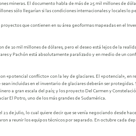
ones mineras. El documento habla de más de 25 mil millones de dólare
es sólo llegarían si las condiciones internacionales y locales lo perm
proyectos que contienen en su área geoformas mapeadas en el Invent
n de 10 mil millones de dólares, pero el deseo está lejos de la reali
ciares y Pachón está absolutamente paralizado y en medio de un confl
con «potencial conflicto» con la ley de glaciares. El «potencial», en 
e sean incluidas en el inventario de glaciares deberán ser protegida
nero a gran escala del país; y los proyecto Del Carmen y Constelació
aciar El Potro, uno de los más grandes de Sudamérica.
l 21 de julio, lo cual quiere decir que se venía negociando desde hac
on a reunir los equipos técnicos por separado. En octubre cada depen