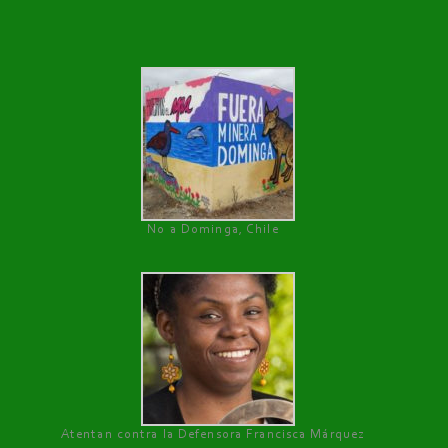
No a Dominga, Chile
Atentan contra la Defensora Francisca Márquez