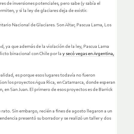
s de inversiones potenciales, pero sabe (y sabía el
iten, y si la ley de glaciares deja de existir.
ario Nacional de Glaciares. Son Altar, Pascua Lama, Los
dad, ya que además de la violación de la ley, Pascua Lama
icto binacional con Chile por la
y secó vegas en Argentina,
realidad, es porque esos lugares todavía no fueron
s. Son los proyectos Agua Rica, en Catamarca, donde esperan
n, en San Juan. El primero de esos proyectos es de Barrick
e rato. Sin embargo, recién a fines de agosto llegaron a un
dencia presentó su borrador y se realizó un taller y dos