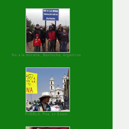
No a la minería , Bariloche, Argentina
PUEBLA, Pue, 27 Enero