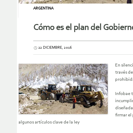
ARGENTINA
Cómo es el plan del Gobierno
22 DICIEMBRE, 2016
En silenc
través de
prohibid
Infobae t
incumplim
diseñada 
firmar e
algunos artículos clave de la ley