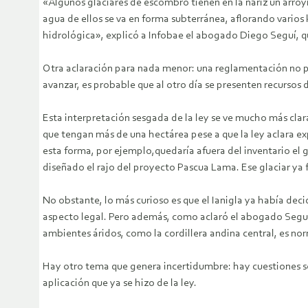
«Algunos glaciares de escombro tienen en la nariz un arroy
agua de ellos se va en forma subterránea, aflorando varios
hidrológica», explicó a Infobae el abogado Diego Seguí, qu
Otra aclaración para nada menor: una reglamentación no pu
avanzar, es probable que al otro día se presenten recursos 
Esta interpretación sesgada de la ley se ve mucho más clar
que tengan más de una hectárea pese a que la ley aclara e
esta forma, por ejemplo,quedaría afuera del inventario el g
diseñado el rajo del proyecto Pascua Lama. Ese glaciar ya
No obstante, lo más curioso es que el Ianigla ya había decid
aspecto legal. Pero además, como aclaró el abogado Seguí,
ambientes áridos, como la cordillera andina central, es n
Hay otro tema que genera incertidumbre: hay cuestiones sob
aplicación que ya se hizo de la ley.