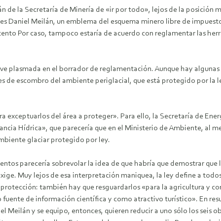
n de la Secretaría de Minería de «ir por todo», lejos de la posició
ía es Daniel Meilán, un emblema del esquema minero libre de impues
stento Por caso, tampoco estaría de acuerdo con reglamentar las her
e ve plasmada en el borrador de reglamentación. Aunque hay alguna
es de escombro del ambiente periglacial, que está protegido por la le
xceptuarlos del área a proteger». Para ello, la Secretaría de Energí
ancia Hídrica», que parecería que en el Ministerio de Ambiente, al me
mbiente glaciar protegido por ley.
ntos parecería sobrevolar la idea de que habría que demostrar que lo
xige. Muy lejos de esa interpretación maniquea, la ley define a todos
 de protección: también hay que resguardarlos «para la agricultura y
o fuente de información científica y como atractivo turístico». En re
iel Meilán y se equipo, entonces, quieren reducir a uno sólo los seis 