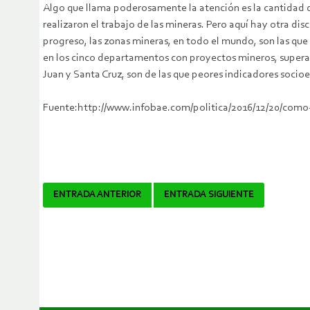
Algo que llama poderosamente la atención es la cantidad de
realizaron el trabajo de las mineras. Pero aquí hay otra di
progreso, las zonas mineras, en todo el mundo, son las que
en los cinco departamentos con proyectos mineros, superand
Juan y Santa Cruz, son de las que peores indicadores socioe
Fuente:http://www.infobae.com/politica/2016/12/20/como-e
Navegador
ENTRADA ANTERIOR
ENTRADA SIGUIENTE
de
artículos