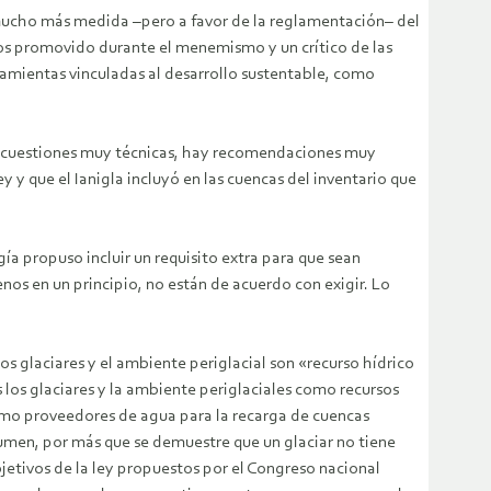
n mucho más medida –pero a favor de la reglamentación– del
tos promovido durante el menemismo y un crítico de las
ramientas vinculadas al desarrollo sustentable, como
s cuestiones muy técnicas, hay recomendaciones muy
y y que el Ianigla incluyó en las cuencas del inventario que
a propuso incluir un requisito extra para que sean
nos en un principio, no están de acuerdo con exigir. Lo
s glaciares y el ambiente periglacial son «recurso hídrico
 los glaciares y la ambiente periglaciales como recursos
 como proveedores de agua para la recarga de cuencas
sumen, por más que se demuestre que un glaciar no tiene
objetivos de la ley propuestos por el Congreso nacional