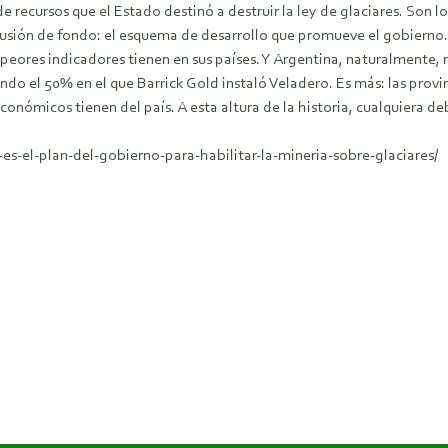
 recursos que el Estado destinó a destruir la ley de glaciares. Son l
scusión de fondo: el esquema de desarrollo que promueve el gobierno. 
 peores indicadores tienen en sus países. Y Argentina, naturalmente,
o el 50% en el que Barrick Gold instaló Veladero. Es más: las provi
conómicos tienen del país. A esta altura de la historia, cualquiera de
s-el-plan-del-gobierno-para-habilitar-la-mineria-sobre-glaciares/