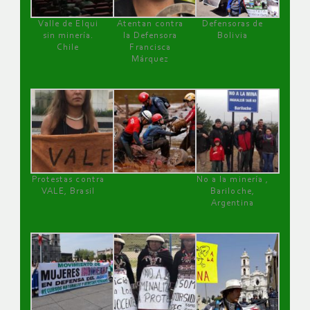
Valle de Elqui
Atentan contra
Defensoras de
sin minería.
la Defensora
Bolivia
Chile
Francisca
Márquez
Protestas contra
No a la minería ,
VALE, Brasil
Bariloche,
Argentina