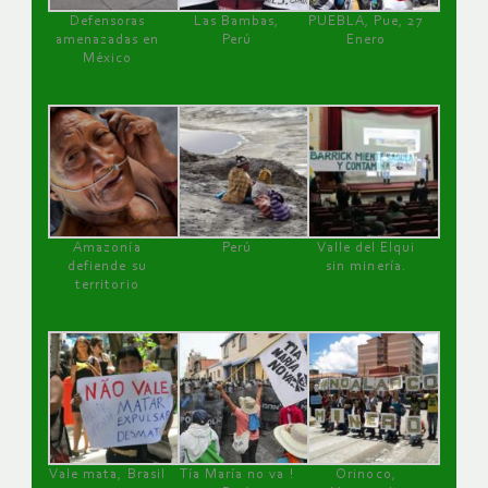
Defensoras
Las Bambas,
PUEBLA, Pue, 27
amenazadas en
Perú
Enero
México
Amazonía
Perú
Valle del Elqui
defiende su
sin minería.
territorio
Vale mata, Brasil
Tía María no va !
Orinoco,