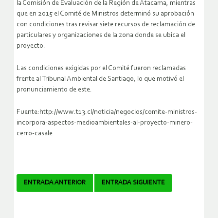
la Comisión de Evaluación de la Región de Atacama, mientras
que en 2015 el Comité de Ministros determinó su aprobación
con condiciones tras revisar siete recursos de reclamación de
particulares y organizaciones de la zona donde se ubica el
proyecto.
Las condiciones exigidas por el Comité fueron reclamadas
frente al Tribunal Ambiental de Santiago, lo que motivó el
pronunciamiento de este.
Fuente:http://www.t13.cl/noticia/negocios/comite-ministros-
incorpora-aspectos-medioambientales-al-proyecto-minero-
cerro-casale
Navegador
ENTRADA ANTERIOR
ENTRADA SIGUIENTE
de