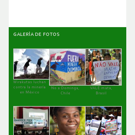
artículos
GALERÌA DE FOTOS
Wirakutas luchan
contra la minería
No a Dominga,
VALE mata,
en México
Chile
Brasil