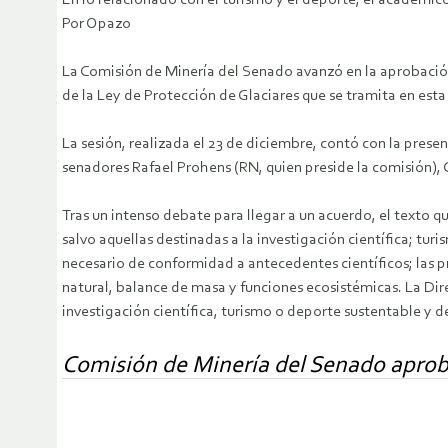
En lo relacionado con el turismo y el deporte, el académico
Por Opazo
La Comisión de Minería del Senado avanzó en la aprobación 
de la Ley de Protección de Glaciares que se tramita en esta 
La sesión, realizada el 23 de diciembre, contó con la presen
senadores Rafael Prohens (RN, quien preside la comisión), 
Tras un intenso debate para llegar a un acuerdo, el texto q
salvo aquellas destinadas a la investigación científica; tu
necesario de conformidad a antecedentes científicos; las p
natural, balance de masa y funciones ecosistémicas. La Di
investigación científica, turismo o deporte sustentable y de
Comisión de Minería del Senado aprobó 