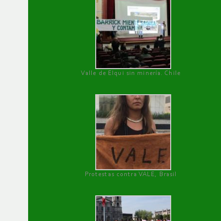
Valle de Elqui sin minería. Chile
Protestas contra VALE, Brasil