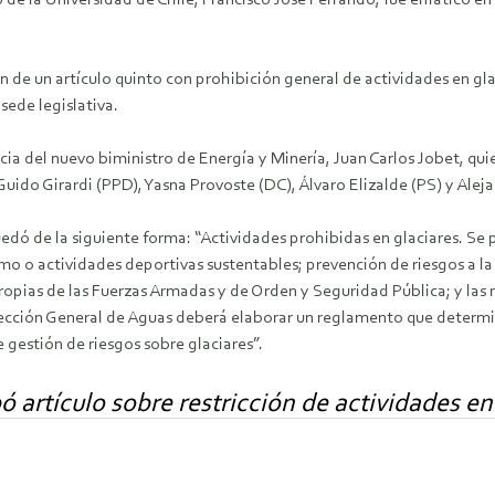
 de la Universidad de Chile, Francisco José Ferrando, fue enfático en
de un artículo quinto con prohibición general de actividades en glac
sede legislativa.
cia del nuevo biministro de Energía y Minería, Juan Carlos Jobet, quie
Guido Girardi (PPD), Yasna Provoste (DC), Álvaro Elizalde (PS) y Ale
uedó de la siguiente forma: “Actividades prohibidas en glaciares. Se 
rismo o actividades deportivas sustentables; prevención de riesgos a l
ropias de las Fuerzas Armadas y de Orden y Seguridad Pública; y las n
rección General de Aguas deberá elaborar un reglamento que determine
 gestión de riesgos sobre glaciares”.
artículo sobre restricción de actividades en