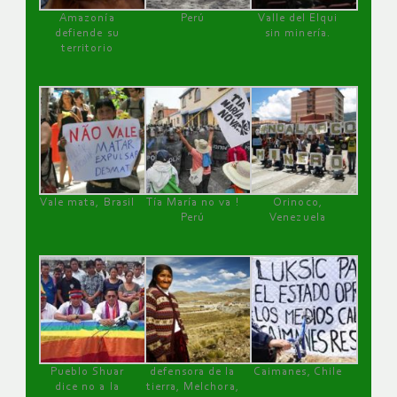
Amazonía
Perú
Valle del Elqui
defiende su
sin minería.
territorio
Vale mata, Brasil
Tía María no va !
Orinoco,
Perú
Venezuela
Pueblo Shuar
defensora de la
Caimanes, Chile
dice no a la
tierra, Melchora,