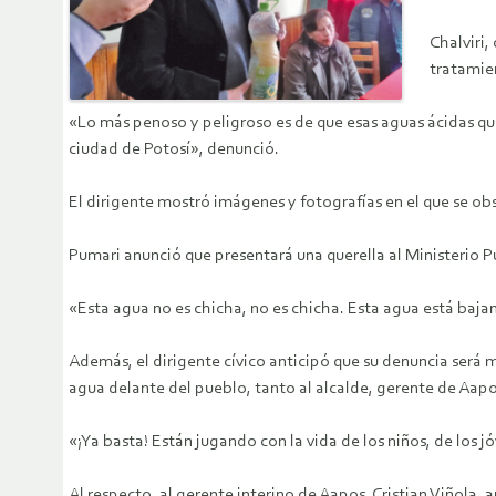
Chalviri,
tratamie
«Lo más penoso y peligroso es de que esas aguas ácidas que
ciudad de Potosí», denunció.
El dirigente mostró imágenes y fotografías en el que se o
Pumari anunció que presentará una querella al Ministerio 
«Esta agua no es chicha, no es chicha. Esta agua está baja
Además, el dirigente cívico anticipó que su denuncia será 
agua delante del pueblo, tanto al alcalde, gerente de Aap
«¡Ya basta! Están jugando con la vida de los niños, de los 
Al respecto, al gerente interino de Aapos, Cristian Viñola