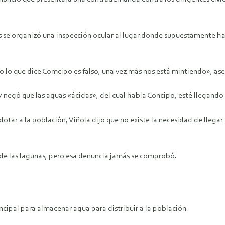
os se organizó una inspección ocular al lugar donde supuestamente ha
lo que dice Comcipo es falso, una vez más nos está mintiendo», aseve
 y negó que las aguas «ácidas», del cual habla Concipo, esté llegando a
dotar a la población, Viñola dijo que no existe la necesidad de lleg
e las lagunas, pero esa denuncia jamás se comprobó.
rincipal para almacenar agua para distribuir a la población.