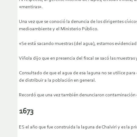
«mentiras».
Una vez que se conoció la denuncia de los dirigentes cívic
medioambiente y el Ministerio Público.
«Se está sacando muestras (del agua), estamos evidenciado 
Viñola dijo que en presencia del fiscal se sacó las muestras
Consultado de que el agua de esa laguna no se utilice para 
de distribuir a la población en general.
Recordó que una vez también denunciaron contaminación d
1673
ES el año que fue construida la laguna de Chalviri y es la p