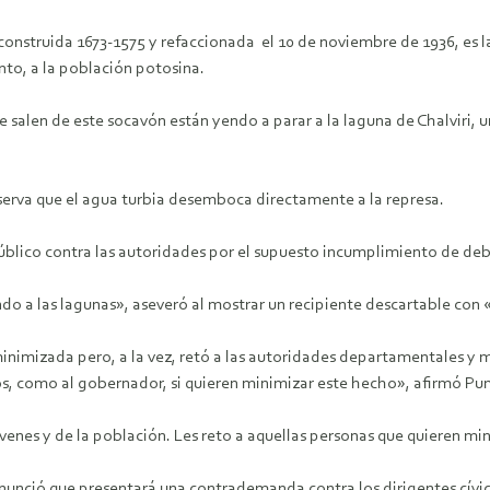
 construida 1673-1575 y refaccionada el 10 de noviembre de 1936, es 
nto, a la población potosina.
 salen de este socavón están yendo a parar a la laguna de Chalviri, u
bserva que el agua turbia desemboca directamente a la represa.
Público contra las autoridades por el supuesto incumplimiento de deb
ndo a las lagunas», aseveró al mostrar un recipiente descartable con 
minimizada pero, a la vez, retó a las autoridades departamentales y
os, como al gobernador, si quieren minimizar este hecho», afirmó Pu
jóvenes y de la población. Les reto a aquellas personas que quieren m
, anunció que presentará una contrademanda contra los dirigentes cív