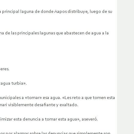
la principal laguna de donde Aapos distribuye, luego de su
na de las principales lagunas que abastecen de agua a la
eres.
«agua turbia».
 municipales a «tomar» esa agua. «Les reto a que tomen esta
mari visiblemente desafiante y exaltado.
inimizar esta denuncia a tomar esta agua», aseveró.
icos por alarmar sobre las denuncias que simplemente son