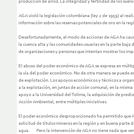
producción de arroz. La integridad y fertilidad de los suelo
AGA violó la legislación colombiana (ley 2 de 1959) al rea
información sobre las reservas potenciales de oro en la re
Desafortunadamente, el modo de accionar de AGA ha causad
la cuenca alta y las comunidades usuarias en la parte baja 
de organizaciones y personas que intentan mostrar los impa
El abuso del poder económico de AGA se expresa en múltipl
la vía del poder económico. No de otra manera se puede en
de explotación. Los apoyos económicos y técnicos a organi
a la explotación, en juntas de acción comunal, en la misma 
apoyo a la Universidad del Tolima, la adquisición de predi
Acción Ambiental, entre múltiples iniciativas.
El poder económico desproporcionado ha permitido que AGA
solicitud de títulos mineros en la región y en buena parte 
agua. Pero la intervención de AGA no tiene nada que ver con