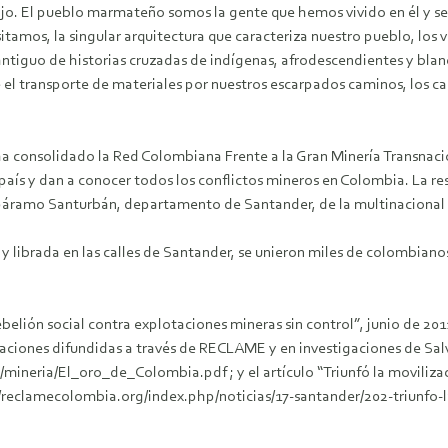
ajo. El pueblo marmateño somos la gente que hemos vivido en él y s
tamos, la singular arquitectura que caracteriza nuestro pueblo, los v
 antiguo de historias cruzadas de indígenas, afrodescendientes y bl
le el transporte de materiales por nuestros escarpados caminos, los 
ha consolidado la Red Colombiana Frente a la Gran Minería Transnaci
aís y dan a conocer todos los conflictos mineros en Colombia. La res
l páramo Santurbán, departamento de Santander, de la multinacional c
y librada en las calles de Santander, se unieron miles de colombian
belión social contra explotaciones mineras sin control”, junio de 20
ones difundidas a través de RECLAME y en investigaciones de Salva 
/mineria/El_oro_de_Colombia.pdf ; y el artículo “Triunfó la moviliz
//reclamecolombia.org/index.php/noticias/17-santander/202-triunfo