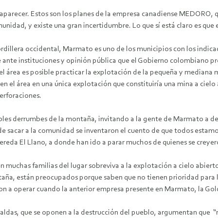
aparecer. Estos son los planes de la empresa canadiense MEDORO, qu
idad, y existe una gran incertidumbre. Lo que sí está claro es que el
rdillera occidental, Marmato es uno de los municipios con los indi
 ante instituciones y opinión pública que el Gobierno colombiano pr
 el área es posible practicar la explotación de la pequeña y mediana 
el área en una única explotación que constituiría una mina a cielo 
perforaciones.
ibles derrumbes de la montaña, invitando a la gente de Marmato a de
 sacar a la comunidad se inventaron el cuento de que todos estamos en
a vereda El Llano, a donde han ido a parar muchos de quienes se creye
 muchas familias del lugar sobreviva a la explotación a cielo abiert
taña, están preocupados porque saben que no tienen prioridad para
 a operar cuando la anterior empresa presente en Marmato, la Goldfi
aldas, que se oponen a la destrucción del pueblo, argumentan que “n