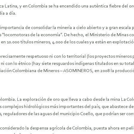
 Latina, y en Colombia se ha encendido una auténtica fiebre del oro.
ía a día.
mportancia de consolidar la minería a cielo abierto y a gran escala pa
 “locomotoras de la economía”. De hecho, el Ministerio de Minas co
en 10.000 títulos mineros, 4.000 de los cuales ya están en explotació
recisamente respetuoso ni con lo territorial (los proyectos mineros
ni con lo étnico (hay siete resguardos indígenas titulados en su total
iación Colombiana de Mineros – ASOMINEROS, en 2008 la producción
lombia. La exploración de oro que lleva a cabo desde la mina La Co
s complejos hidrológicos más importantes del país, que abastece de 
 reguladores de las aguas del municipio Coello, que podrían ser co
s considerado la despensa agrícola de Colombia, puesta ahora en peli