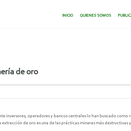
SALTAR AL CONTENIDO.
INICIO
QUIENES SOMOS
PUBLI
ería de oro
e inversores, operadores y bancos centrales lo han buscado como ref
 extracción de oro es una de las prácticas mineras más destructivas