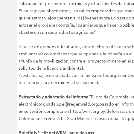
solo aquellos poseedores de minas y otras fuentes de trab
El paisaje que observamos, las calles empedradas que transi
que nuestros viejos cuentan a los jóvenes sobre un pasado
extraer el oro de la montaña, los arrieros que hacen posib
abastecen con sus productos agrícolas”.
A pesar de grandes dificultades, desde febrero de 2010 se 
ambientales colombianas que se oponen a la minería en el p
triunfo de la movilización contra el proyecto minero en e
solicitud de la licencia ambiental.
A esta lucha, acompañada con la fuerza de los argumentos 
resistencia a la gran minería trasnacional.
Extractado y adaptado del informe
“El oro de Colombia: re
electrónico: guadalupe@regenwald.org,basado en informaci
en su versión completa en http://wrm.org.uy/deforestacion
Colombiana Frente A La Gran Minería Transnacional, http:
Boletín Nº; 167 del WRM, junio de 2011