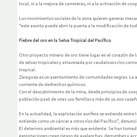
local, ni a la mejora de carreteras, ni a la activación de co
Los movimientos sociales de la zona quieren generar mecani
“este asunto puede abrir la puerta a la modificación de tod
Fiebre del oro en la Selva Tropical del Pacífico
Otro proyecto minero de oro tiene lugar en el corazón de 
de selvas tropicales y atravesada por caudalosos ríos com
tropical.
Zaragoza es un asentamiento de comunidades negras. La ac
corriente de deshechos químicos.
Con el descubrimiento de la mina, desde principios de 200
población pasó de unas 100 familias a más de 10.000 cazaf
En la actualidad, la explotación aurífera se extiende entre 
extiende como un cáncer a otros ríos del Pacífico”, denun
El deterioro ambiental es más que evidente. Se han tomad
explotaciones crean riesgo de avalanchas, derrumbes y acci