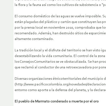
la flora y la fauna así como los cultivos de subsistencia o “
El consumo doméstico de las aguas se vuelve imposible. Sur
están plagadas del plástico y cartón que constituyen las p
por la prensa local en noviembre 2010, comprobaba que lo
recomendado. Además, han destruido sitios de esparcimiento 
altamente contaminado.
La tradición local y el disfrute del territorio se han vist
desestabilizando la vida comunitaria. El control de la zona
los Consejos Comunitarios se ve obstaculizada. Se han pr
que reclamó al conductor de una retroexcavadora por poner
Diversas organizaciones étnicoterritoriales del municipio 
(http://www.pacificocolombia.org/novedades/declaracion-d
entorno como aporte a la defensa del planeta, y la declara
El pueblo de Marmato condenado a muerte por el oro