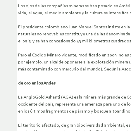
Los ojos de las compañías mineras se han posado en América
vida, el agua, el medio ambiente y la cultura se intensifica d
El presidente colombiano Juan Manuel Santos insiste en la i
naturales no renovables constituye una de las denominadas
el país, y se han concesionado 43 mil kilómetros cuadrados 
Pero el Código Minero vigente, modificado en 2009, no es p
por ejemplo, un alcalde oponerse a la explotación minera), 
más contaminado con mercurio del mundo). Según la Asoc
de oro en los Andes
La AngloGold Ashanti (AGA) es la minera más grande de Co
occidente del país, representa una amenaza para uno de lo
en los últimos fragmentos de páramo y bosque altoandinos,
El territorio afectado, de gran biodiversidad ambiental, e