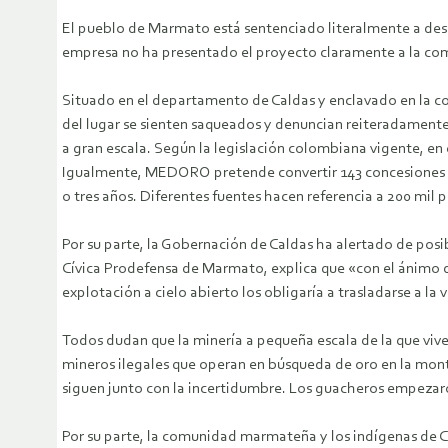
El pueblo de Marmato está sentenciado literalmente a des
empresa no ha presentado el proyecto claramente a la comun
Situado en el departamento de Caldas y enclavado en la co
del lugar se sienten saqueados y denuncian reiteradamente
a gran escala. Según la legislación colombiana vigente, en
Igualmente, MEDORO pretende convertir 143 concesiones en 
o tres años. Diferentes fuentes hacen referencia a 200 mil 
Por su parte, la Gobernación de Caldas ha alertado de pos
Cívica Prodefensa de Marmato, explica que «con el ánimo de
explotación a cielo abierto los obligaría a trasladarse a l
Todos dudan que la minería a pequeña escala de la que viven
mineros ilegales que operan en búsqueda de oro en la mon
siguen junto con la incertidumbre. Los guacheros empezaron
Por su parte, la comunidad marmateña y los indígenas de C