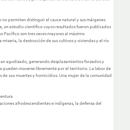
o no permiten distinguir el cauce natural y sus márgenes
e, un estudio científico cuyos resultados fueron publicados
no Pacífico son tres veces mayores al máximo
iseria, la destrucción de sus cultivos y viviendas y el río
a se han agudizado, generando desplazamientos forzados y
 no pueden moverse libremente por el territorio. La labor de
ás de 100 muertes y homicidios. Una mujer de la comunidad
ventura
ciones afrodescendientes e indígenas, la defensa del