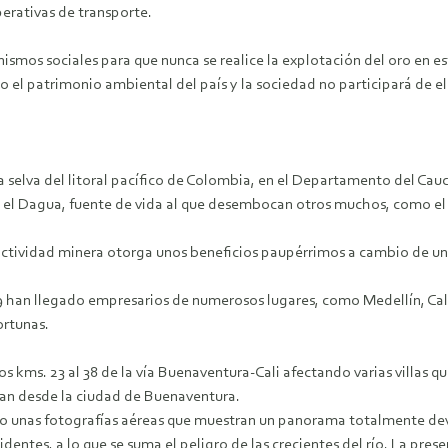
operativas de transporte.
smos sociales para que nunca se realice la explotación del oro en es
o el patrimonio ambiental del país y la sociedad no participará de el
la selva del litoral pacífico de Colombia, en el Departamento del Ca
o el Dagua, fuente de vida al que desembocan otros muchos, como el
tividad minera otorga unos beneficios paupérrimos a cambio de un gr
9 han llegado empresarios de numerosos lugares, como Medellín, Cali
ortunas.
los kms. 23 al 38 de la vía Buenaventura-Cali afectando varias villas 
cian desde la ciudad de Buenaventura.
o unas fotografías aéreas que muestran un panorama totalmente deva
dentes, a lo que se suma el peligro de las crecientes del río. La p