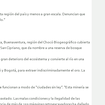
ta región del país y menos a gran escala. Denuncian que
lo.”
uca, Buenaventura, región del Chocó Biogeográfico cubierta
 San Cipriano, que da nombre a una reserva de bosque
an deterioro del ecosistema y convierte al río en una
 y Bogotá, para extraer indiscriminadamente el oro. La
que funcionan a modo de “ciudades sin ley”. “Esta minería se
stado. Las malas condiciones y la ilegalidad de las
resencia de más de 250 máquinas retroexcavadoras ha dañado