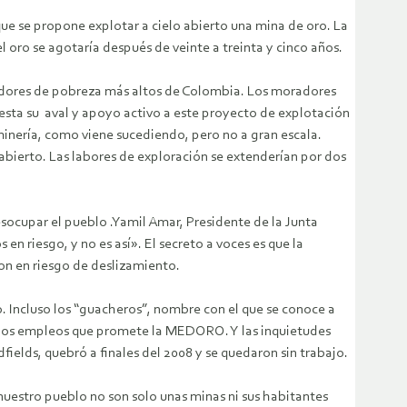
e se propone explotar a cielo abierto una mina de oro. La
 oro se agotaría después de veinte a treinta y cinco años.
cadores de pobreza más altos de Colombia. Los moradores
esta su aval y apoyo activo a este proyecto de explotación
minería, como viene sucediendo, pero no a gran escala.
abierto. Las labores de exploración se extenderían por dos
socupar el pueblo .Yamil Amar, Presidente de la Junta
 riesgo, y no es así». El secreto a voces es que la
ron en riesgo de deslizamiento.
o. Incluso los “guacheros”, nombre con el que se conoce a
 los empleos que promete la MEDORO. Y las inquietudes
elds, quebró a finales del 2008 y se quedaron sin trabajo.
uestro pueblo no son solo unas minas ni sus habitantes