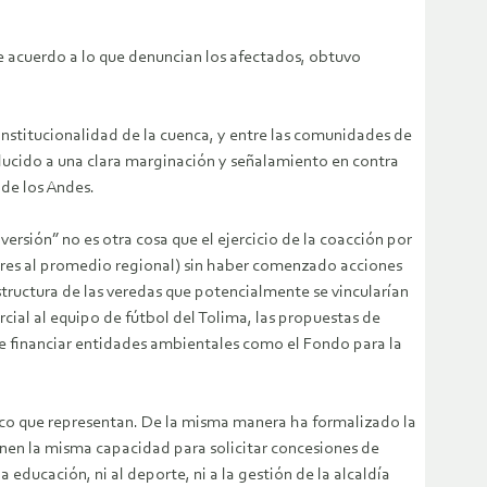
De acuerdo a lo que denuncian los afectados, obtuvo
stitucionalidad de la cuenca, y entre las comunidades de
onducido a una clara marginación y señalamiento en contra
 de los Andes.
sión” no es otra cosa que el ejercicio de la coacción por
iores al promedio regional) sin haber comenzado acciones
tructura de las veredas que potencialmente se vincularían
cial al equipo de fútbol del Tolima, las propuestas de
de financiar entidades ambientales como el Fondo para la
ico que representan. De la misma manera ha formalizado la
ienen la misma capacidad para solicitar concesiones de
educación, ni al deporte, ni a la gestión de la alcaldía