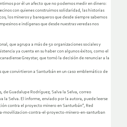
entimos por él un afecto que no podemos medir en dinero:
ecinos con quienes construimos solidaridad, las historias
ancos, los mineros y barequeros que desde siempre sabemos
campesinos e indígenas que desde nuestras veredas nos
onal, que agrupa a más de 50 organizaciones sociales y
istencia ya cuenta en su haber con algunos éxitos, como el
anadiense Greystar, que tomó la decisión de renunciar a la
os que convirtieron a Santurbán en un caso emblemático de
11, de Guadalupe Rodríguez, Salva la Selva, correo
la Selva. El informe, enviado por la autora, puede leerse
ación contra el proyecto minero en Santurbán”, Red
-la-movilizacion-contra-el-proyecto-minero-en-santurban