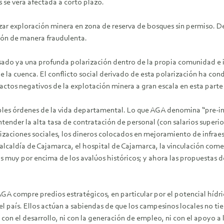
s se verá afectada a corto plazo.
lizar exploración minera en zona de reserva de bosques sin permiso. 
gión de manera fraudulenta.
o ya una profunda polarización dentro de la propia comunidad e in
de la cuenca. El conflicto social derivado de esta polarización ha c
ctos negativos de la explotación minera a gran escala en esta parte
es órdenes de la vida departamental. Lo que AGA denomina “pre-inver
tender la alta tasa de contratación de personal (con salarios super
zaciones sociales, los dineros colocados en mejoramiento de infraes
alcaldía de Cajamarca, el hospital de Cajamarca, la vinculación comer
os muy por encima de los avalúos históricos; y ahora las propuestas 
 compre predios estratégicos, en particular por el potencial hídr
del país. Ellos actúan a sabiendas de que los campesinos locales no t
 el desarrollo, ni con la generación de empleo, ni con el apoyo a la 