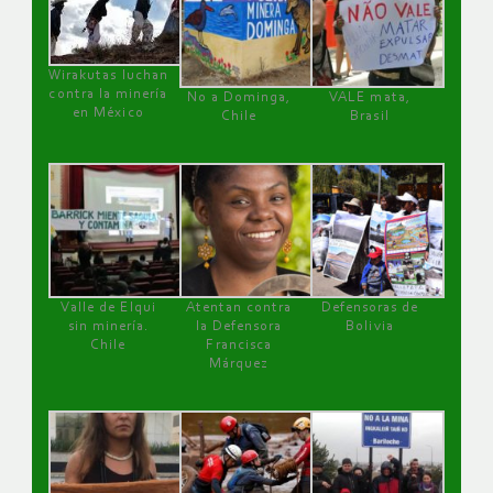
Wirakutas luchan
contra la minería
No a Dominga,
VALE mata,
en México
Chile
Brasil
Valle de Elqui
Atentan contra
Defensoras de
sin minería.
la Defensora
Bolivia
Chile
Francisca
Márquez