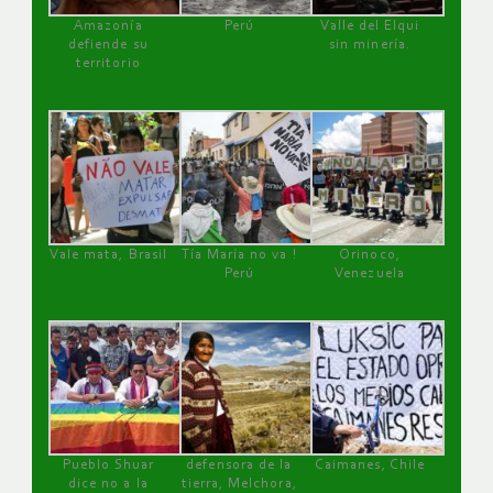
Amazonía
Perú
Valle del Elqui
defiende su
sin minería.
territorio
Vale mata, Brasil
Tía María no va !
Orinoco,
Perú
Venezuela
Pueblo Shuar
defensora de la
Caimanes, Chile
dice no a la
tierra, Melchora,