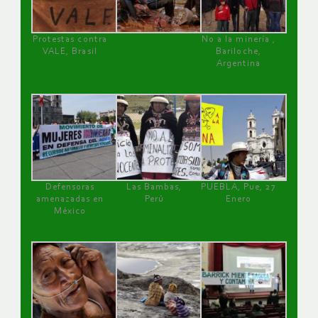
Protestas contra
No a la minería ,
VALE, Brasil
Bariloche,
Argentina
Defensoras
Las Bambas,
PUEBLA, Pue, 27
amenazadas en
Perú
Enero
México