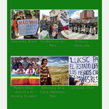
Vale mata, Brasil
Tía María no va !
Orinoco,
Perú
Venezuela
Pueblo Shuar
defensora de la
Caimanes, Chile
dice no a la
tierra, Melchora,
minería, Ecuador
Perú