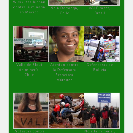
Wirakutas luchan
contra la minería
No a Dominga,
VALE mata,
en México
Chile
Brasil
Valle de Elqui
Atentan contra
Defensoras de
sin minería.
la Defensora
Bolivia
Chile
Francisca
Márquez
Protestas contra
No a la minería ,