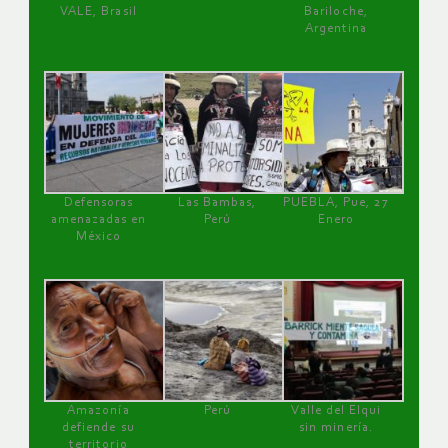
VALE, Brasil
Bariloche,
Argentina
Defensoras
Las Bambas,
PUEBLA, Pue, 27
amenazadas en
Perú
Enero
México
Amazonía
Perú
Valle del Elqui
defiende su
sin minería.
territorio