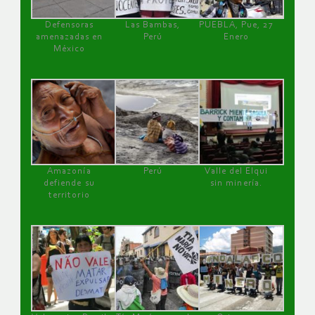
Defensoras
Las Bambas,
PUEBLA, Pue, 27
amenazadas en
Perú
Enero
México
Amazonía
Perú
Valle del Elqui
defiende su
sin minería.
territorio