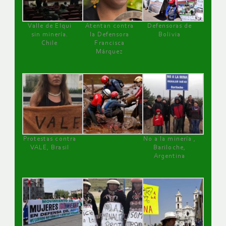
Valle de Elqui
Atentan contra
Defensoras de
sin minería.
la Defensora
Bolivia
Chile
Francisca
Márquez
Protestas contra
No a la minería ,
VALE, Brasil
Bariloche,
Argentina