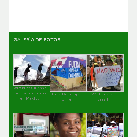
artículos
GALERÌA DE FOTOS
Wirakutas luchan
contra la minería
No a Dominga,
VALE mata,
en México
Chile
Brasil