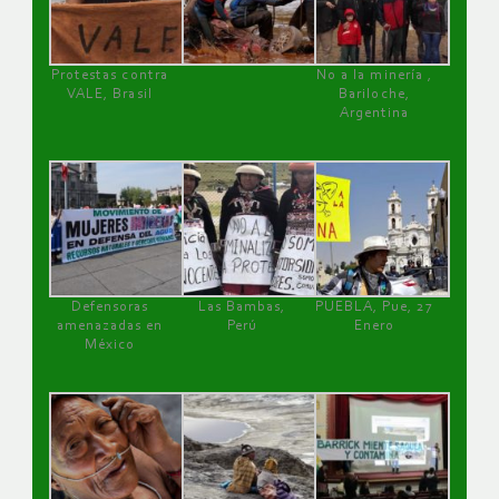
Protestas contra
No a la minería ,
VALE, Brasil
Bariloche,
Argentina
Defensoras
Las Bambas,
PUEBLA, Pue, 27
amenazadas en
Perú
Enero
México