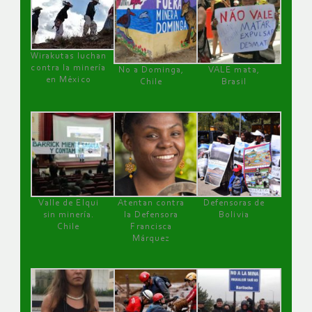
Wirakutas luchan
contra la minería
No a Dominga,
VALE mata,
en México
Chile
Brasil
Valle de Elqui
Atentan contra
Defensoras de
sin minería.
la Defensora
Bolivia
Chile
Francisca
Márquez