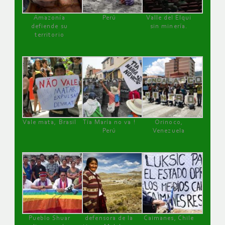
Amazonía
Perú
Valle del Elqui
defiende su
sin minería.
territorio
Vale mata, Brasil
Tía María no va !
Orinoco,
Perú
Venezuela
Pueblo Shuar
defensora de la
Caimanes, Chile