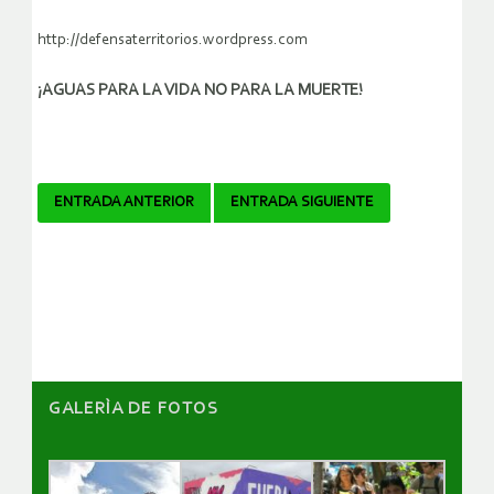
http://defensaterritorios.wordpress.com
¡AGUAS PARA LA VIDA NO PARA LA MUERTE!
Navegador
ENTRADA ANTERIOR
ENTRADA SIGUIENTE
de
artículos
GALERÌA DE FOTOS