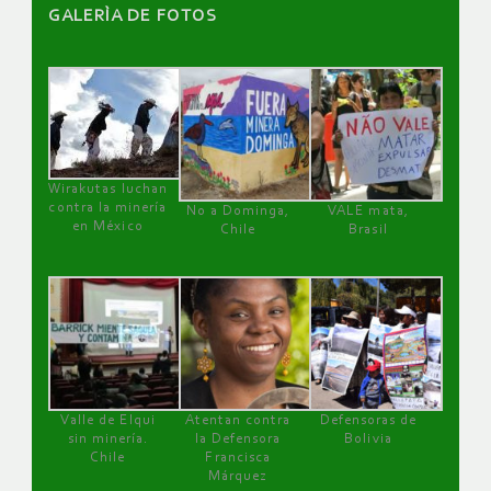
GALERÌA DE FOTOS
Wirakutas luchan
contra la minería
No a Dominga,
VALE mata,
en México
Chile
Brasil
Valle de Elqui
Atentan contra
Defensoras de
sin minería.
la Defensora
Bolivia
Chile
Francisca
Márquez