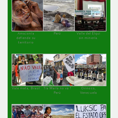
Amazonía
Perú
Valle del Elqui
defiende su
sin minería.
territorio
Vale mata, Brasil
Tía María no va !
Orinoco,
Perú
Venezuela