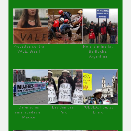
Protestas contra
No a la minería ,
VALE, Brasil
Bariloche,
Argentina
Defensoras
Las Bambas,
PUEBLA, Pue, 27
amenazadas en
Perú
Enero
México