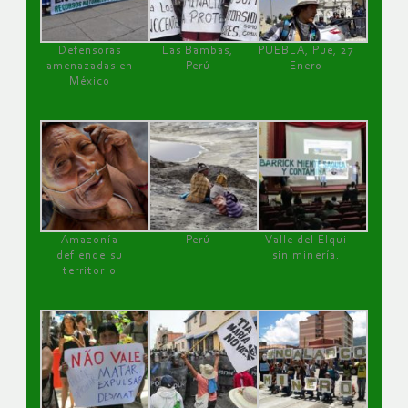
Defensoras
Las Bambas,
PUEBLA, Pue, 27
amenazadas en
Perú
Enero
México
Amazonía
Perú
Valle del Elqui
defiende su
sin minería.
territorio