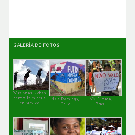
de
artículos
GALERÌA DE FOTOS
Wirakutas luchan
contra la minería
No a Dominga,
VALE mata,
en México
Chile
Brasil