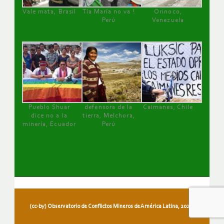
Vale mata, Brasil
Tía María no va !
Orinoco,
Perú
Venezuela
Pueblo Shuar
defensora de la
Caimanes, Chile
dice no a la
tierra, Melchora,
minería, Ecuador
Perú
(cc-by) Observatorio de Conflictos Mineros de América Latina, 2026