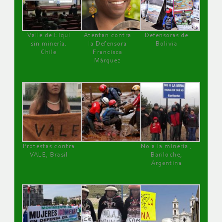
Valle de Elqui
Atentan contra
Defensoras de
sin minería.
la Defensora
Bolivia
Chile
Francisca
Márquez
Protestas contra
No a la minería ,
VALE, Brasil
Bariloche,
Argentina