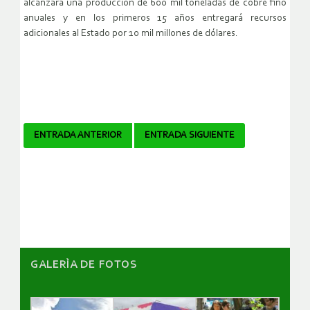
alcanzará una producción de 600 mil toneladas de cobre fino
anuales y en los primeros 15 años entregará recursos
adicionales al Estado por 10 mil millones de dólares.
Navegador
ENTRADA ANTERIOR
ENTRADA SIGUIENTE
de
artículos
GALERÌA DE FOTOS