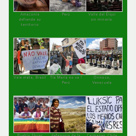
Amazonía
Perú
Valle del Elqui
defiende su
sin minería.
territorio
Vale mata, Brasil
Tía María no va !
Orinoco,
Perú
Venezuela
Pueblo Shuar
defensora de la
Caimanes, Chile