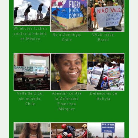
Wirakutas luchan
contra la minería
No a Dominga,
VALE mata,
en México
Chile
Brasil
Valle de Elqui
Atentan contra
Defensoras de
sin minería.
la Defensora
Bolivia
Chile
Francisca
Márquez