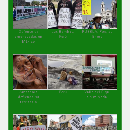
Defensoras
Las Bambas,
PUEBLA, Pue, 27
amenazadas en
Perú
Enero
México
Amazonía
Perú
Valle del Elqui
defiende su
sin minería.
territorio