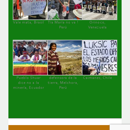
Vale mata, Brasil
Tía María no va !
Orinoco,
Perú
Venezuela
Pueblo Shuar
defensora de la
Caimanes, Chile
dice no a la
tierra, Melchora,
minería, Ecuador
Perú