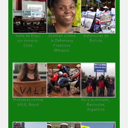
Valle de Elqui
Atentan contra
Defensoras de
sin minería.
la Defensora
Bolivia
Chile
Francisca
Márquez
Protestas contra
No a la minería ,
VALE, Brasil
Bariloche,
Argentina