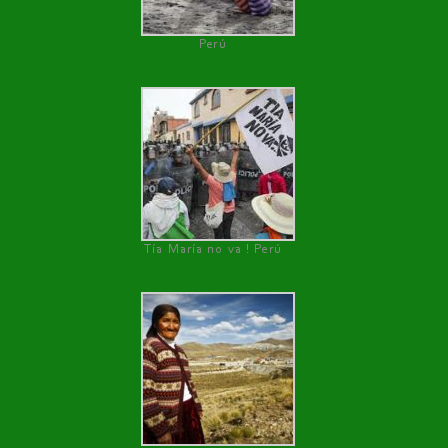
Perú
Tía María no va ! Perú