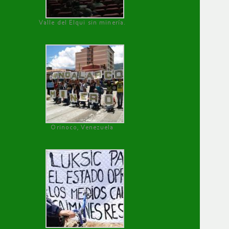
Valle del Elqui sin minería.
Orinoco, Venezuela