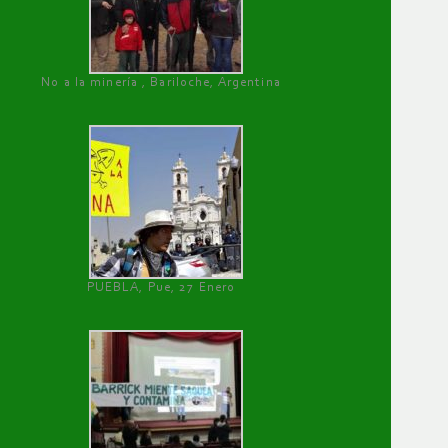
No a la minería , Bariloche, Argentina
PUEBLA, Pue, 27 Enero