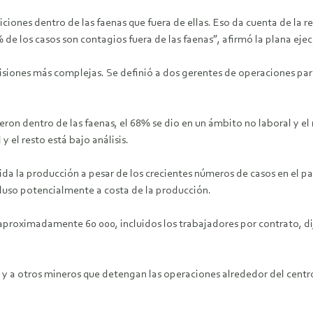
ciones dentro de las faenas que fuera de ellas. Eso da cuenta de la 
 de los casos son contagios fuera de las faenas”, afirmó la plana ejec
visiones más complejas. Se definió a dos gerentes de operaciones para 
n dentro de las faenas, el 68% se dio en un ámbito no laboral y el r
y el resto está bajo análisis.
da la producción a pesar de los crecientes números de casos en el 
cluso potencialmente a costa de la producción.
 aproximadamente 60 000, incluidos los trabajadores por contrato, d
 y a otros mineros que detengan las operaciones alrededor del cent