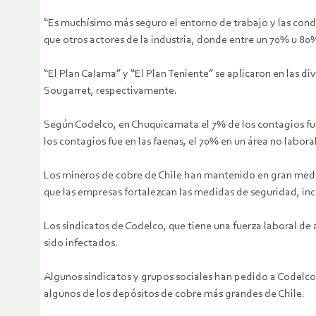
“Es muchísimo más seguro el entorno de trabajo y las condi
que otros actores de la industria, donde entre un 70% u 80%
“El Plan Calama” y “El Plan Teniente” se aplicaron en las di
Sougarret, respectivamente.
Según Codelco, en Chuquicamata el 7% de los contagios fuero
los contagios fue en las faenas, el 70% en un área no laboral 
Los mineros de cobre de Chile han mantenido en gran medi
que las empresas fortalezcan las medidas de seguridad, in
Los sindicatos de Codelco, que tiene una fuerza laboral de
sido infectados.
Algunos sindicatos y grupos sociales han pedido a Codelco
algunos de los depósitos de cobre más grandes de Chile.