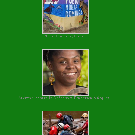
No a Dominga, Chile
Atentan contra la Defensora Francisca Márquez