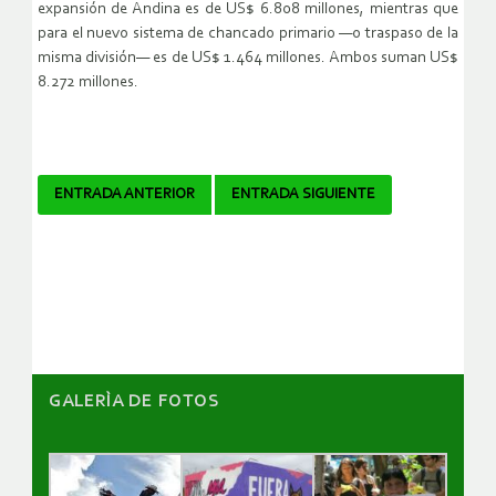
expansión de Andina es de US$ 6.808 millones, mientras que
para el nuevo sistema de chancado primario —o traspaso de la
misma división— es de US$ 1.464 millones. Ambos suman US$
8.272 millones.
Navegador
ENTRADA ANTERIOR
ENTRADA SIGUIENTE
de
artículos
GALERÌA DE FOTOS