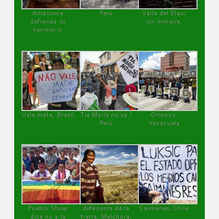
Amazonía
Perú
Valle del Elqui
defiende su
sin minería.
territorio
Vale mata, Brasil
Tía María no va !
Orinoco,
Perú
Venezuela
Pueblo Shuar
defensora de la
Caimanes, Chile
dice no a la
tierra, Melchora,