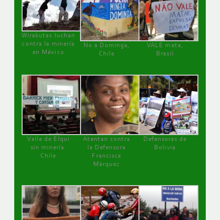
Wirakutas luchan
contra la minería
No a Dominga,
VALE mata,
en México
Chile
Brasil
Valle de Elqui
Atentan contra
Defensoras de
sin minería.
la Defensora
Bolivia
Chile
Francisca
Márquez