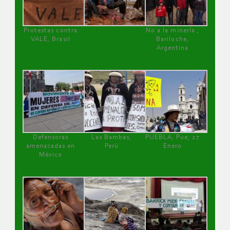
Protestas contra
No a la minería ,
VALE, Brasil
Bariloche,
Argentina
Defensoras
Las Bambas,
PUEBLA, Pue, 27
amenazadas en
Perú
Enero
México