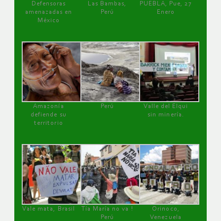
Defensoras
Las Bambas,
PUEBLA, Pue, 27
amenazadas en
Perú
Enero
México
Amazonía
Perú
Valle del Elqui
defiende su
sin minería.
territorio
Vale mata, Brasil
Tía María no va !
Orinoco,
Perú
Venezuela