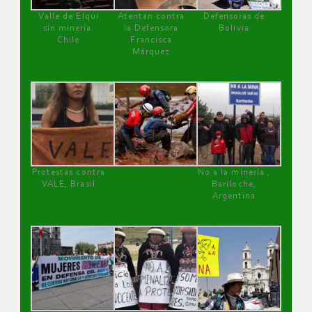
Valle de Elqui
Atentan contra
Defensoras de
sin minería.
la Defensora
Bolivia
Chile
Francisca
Márquez
Protestas contra
No a la minería ,
VALE, Brasil
Bariloche,
Argentina