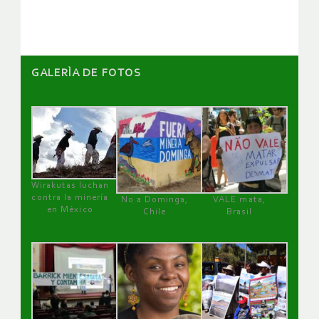
artículos
GALERÌA DE FOTOS
Wirakutas luchan
contra la minería
No a Dominga,
VALE mata,
en México
Chile
Brasil