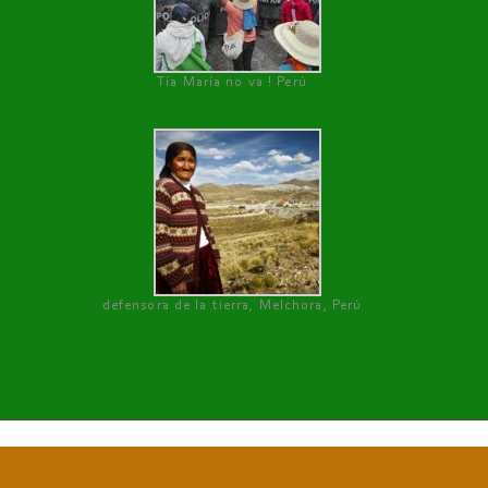
Tía María no va ! Perú
defensora de la tierra, Melchora, Perú