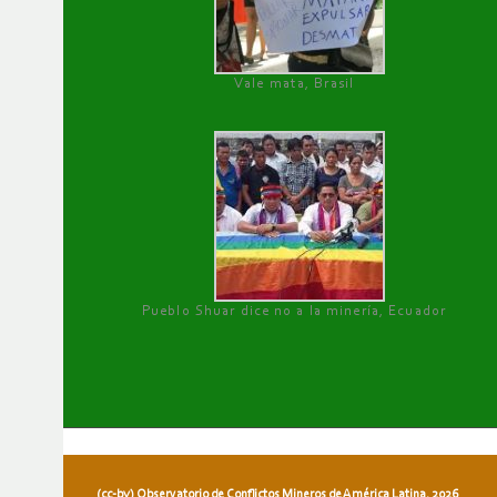
Vale mata, Brasil
Pueblo Shuar dice no a la minería, Ecuador
(cc-by) Observatorio de Conflictos Mineros de América Latina, 2026