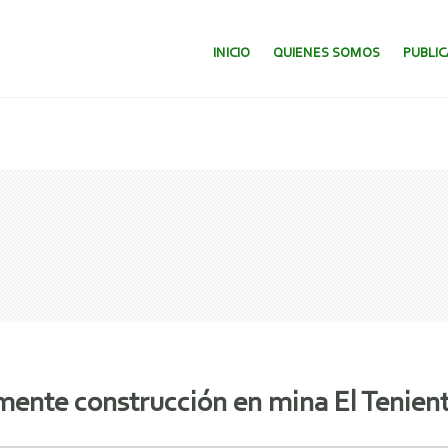
SALTAR AL CONTENIDO.
INICIO
QUIENES SOMOS
PUBLI
ente construcción en mina El Tenien