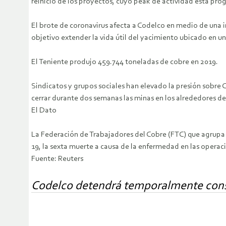
reinicio de los proyectos, cuyo peak de actividad está pr
El brote de coronavirus afecta a Codelco en medio de una i
objetivo extender la vida útil del yacimiento ubicado en u
El Teniente produjo 459.744 toneladas de cobre en 2019.
Sindicatos y grupos sociales han elevado la presión sobre 
cerrar durante dos semanas las minas en los alrededores de 
El Dato
La Federación de Trabajadores del Cobre (FTC) que agrupa
19, la sexta muerte a causa de la enfermedad en las operac
Fuente: Reuters
Codelco detendrá temporalmente const