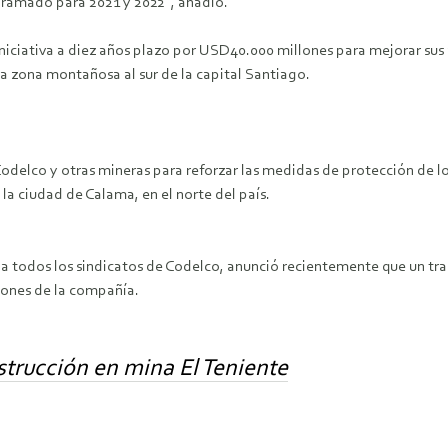
ogramado para 2021 y 2022”, añadió.
niciativa a diez años plazo por USD40.000 millones para mejorar sus
na zona montañosa al sur de la capital Santiago.
Codelco y otras mineras para reforzar las medidas de protección de 
la ciudad de Calama, en el norte del país.
 a todos los sindicatos de Codelco, anunció recientemente que un t
iones de la compañía.
rucción en mina El Teniente