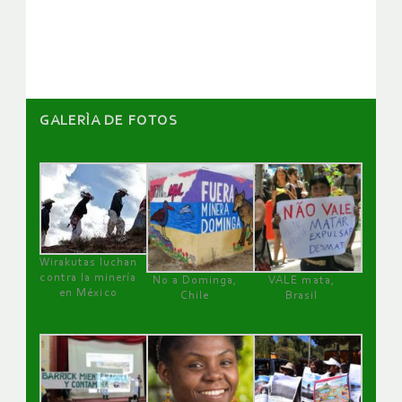
artículos
GALERÌA DE FOTOS
Wirakutas luchan
contra la minería
No a Dominga,
VALE mata,
en México
Chile
Brasil