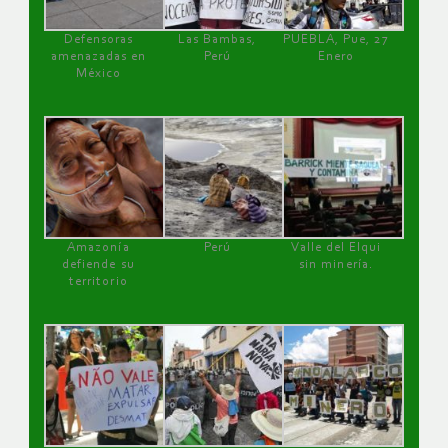
Defensoras
Las Bambas,
PUEBLA, Pue, 27
amenazadas en
Perú
Enero
México
Amazonía
Perú
Valle del Elqui
defiende su
sin minería.
territorio