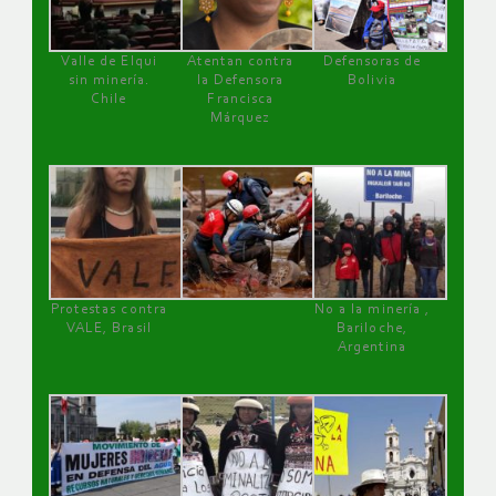
Valle de Elqui
Atentan contra
Defensoras de
sin minería.
la Defensora
Bolivia
Chile
Francisca
Márquez
Protestas contra
No a la minería ,
VALE, Brasil
Bariloche,
Argentina