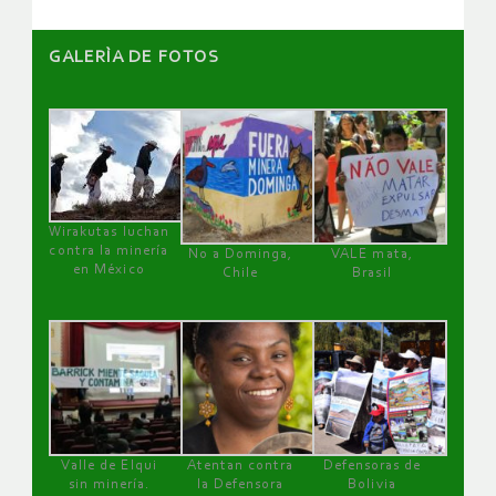
GALERÌA DE FOTOS
Wirakutas luchan
contra la minería
No a Dominga,
VALE mata,
en México
Chile
Brasil
Valle de Elqui
Atentan contra
Defensoras de
sin minería.
la Defensora
Bolivia