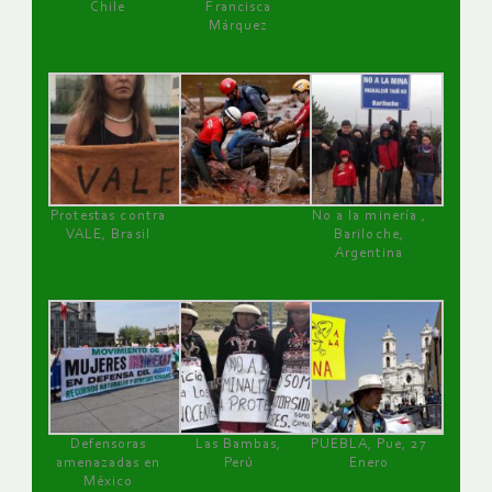
Chile
Francisca
Márquez
Protestas contra
No a la minería ,
VALE, Brasil
Bariloche,
Argentina
Defensoras
Las Bambas,
PUEBLA, Pue, 27
amenazadas en
Perú
Enero
México