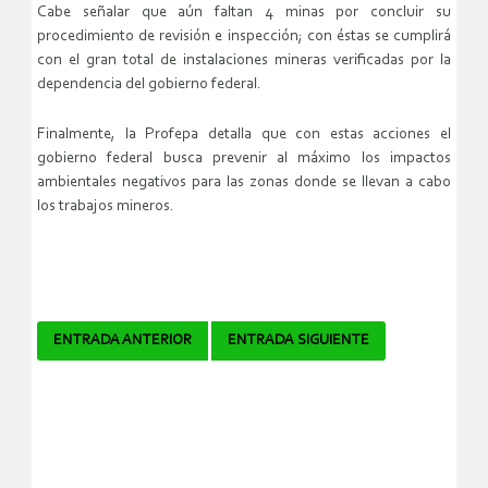
Cabe señalar que aún faltan 4 minas por concluir su
procedimiento de revisión e inspección; con éstas se cumplirá
con el gran total de instalaciones mineras verificadas por la
dependencia del gobierno federal.
Finalmente, la Profepa detalla que con estas acciones el
gobierno federal busca prevenir al máximo los impactos
ambientales negativos para las zonas donde se llevan a cabo
los trabajos mineros.
Navegador
ENTRADA ANTERIOR
ENTRADA SIGUIENTE
de
artículos