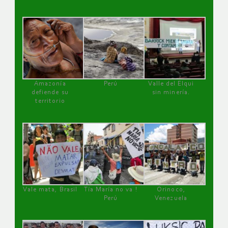
Amazonía
Perú
Valle del Elqui
defiende su
sin minería.
territorio
Vale mata, Brasil
Tía María no va !
Orinoco,
Perú
Venezuela