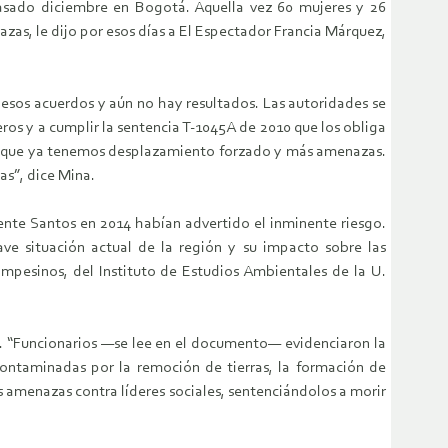
asado diciembre en Bogotá. Aquella vez 60 mujeres y 26
zas, le dijo por esos días a El Espectador Francia Márquez,
esos acuerdos y aún no hay resultados. Las autoridades se
s y a cumplir la sentencia T-1045A de 2010 que los obliga
ulta que ya tenemos desplazamiento forzado y más amenazas.
as”, dice Mina.
dente Santos en 2014 habían advertido el inminente riesgo.
ve situación actual de la región y su impacto sobre las
ampesinos, del Instituto de Estudios Ambientales de la U.
a. “Funcionarios —se lee en el documento— evidenciaron la
ontaminadas por la remoción de tierras, la formación de
 amenazas contra líderes sociales, sentenciándolos a morir