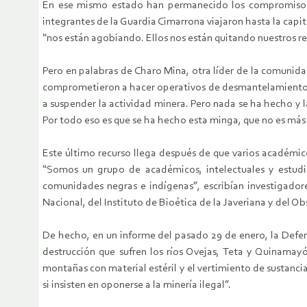
En ese mismo estado han permanecido los compromisos q
integrantes de la Guardia Cimarrona viajaron hasta la capi
“nos están agobiando. Ellos nos están quitando nuestros rec
Pero en palabras de Charo Mina, otra líder de la comunid
comprometieron a hacer operativos de desmantelamiento de
a suspender la actividad minera. Pero nada se ha hecho y 
Por todo eso es que se ha hecho esta minga, que no es más 
Este último recurso llega después de que varios académico
“Somos un grupo de académicos, intelectuales y estudio
comunidades negras e indígenas”, escribían investigadore
Nacional, del Instituto de Bioética de la Javeriana y del O
De hecho, en un informe del pasado 29 de enero, la Defen
destrucción que sufren los ríos Ovejas, Teta y Quinama
montañas con material estéril y el vertimiento de sustanc
si insisten en oponerse a la minería ilegal”.