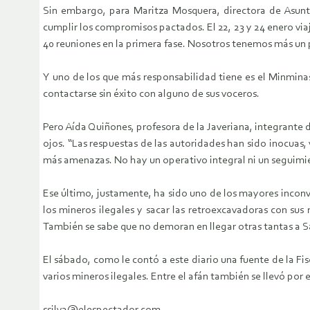
Sin embargo, para Maritza Mosquera, directora de Asunt
cumplir los compromisos pactados. El 22, 23 y 24 enero vi
40 reuniones en la primera fase. Nosotros tenemos más un 
Y uno de los que más responsabilidad tiene es el Minminas
contactarse sin éxito con alguno de sus voceros.
Pero Aída Quiñones, profesora de la Javeriana, integrante
ojos. “Las respuestas de las autoridades han sido inocuas,
más amenazas. No hay un operativo integral ni un seguimi
Ese último, justamente, ha sido uno de los mayores inconve
los mineros ilegales y sacar las retroexcavadoras con su
También se sabe que no demoran en llegar otras tantas a S
El sábado, como le contó a este diario una fuente de la Fi
varios mineros ilegales. Entre el afán también se llevó por