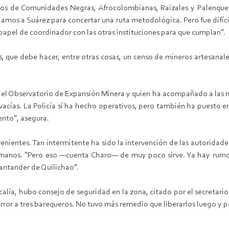
os de Comunidades Negras, Afrocolombianas, Raizales y Palenquera
ajamos a Suárez para concertar una ruta metodológica. Pero fue difíc
papel de coordinador con las otras instituciones para que cumplan”.
, que debe hacer, entre otras cosas, un censo de mineros artesanale
 del Observatorio de Expansión Minera y quien ha acompañado a las m
 vacías. La Policía sí ha hecho operativos, pero también ha puesto 
ento”, asegura.
nientes. Tan intermitente ha sido la intervención de las autoridade
s manos. “Pero eso —cuenta Charo— de muy poco sirve. Ya hay rumor
antander de Quilichao”.
scalía, hubo consejo de seguridad en la zona, citado por el secretari
 error a tres barequeros. No tuvo más remedio que liberarlos luego y 