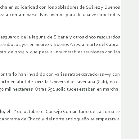
archa en solidaridad con los pobladores de Suárez y Buenos
eza a contaminarse. Nos unimos para de una vez por todas
 resguardo de la laguna de Siberia y otros cinco resguardos
esembocó ayer en Suárez y Buenos Aires, al norte del Cauca.
sto de 2014 y que pese a innumerables reuniones con las
contrarlo han invadido con varias retroexcavadoras —y con
tó en abril de 2014 la Universidad Javeriana (Cali), en el
0 mil hectáreas. Otras 652 solicitudes estaban en marcha.
lo, el 1° de octubre el Consejo Comunitario de La Toma se
 el panorama de Chocó y del norte antioqueño se empezara a