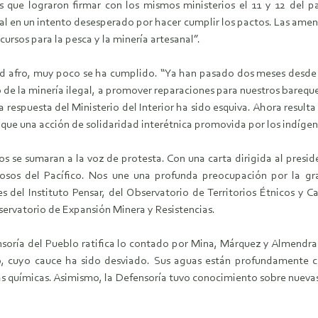
ue lograron firmar con los mismos ministerios el 11 y 12 del p
tal en un intento desesperado por hacer cumplir los pactos. Las amena
ursos para la pesca y la minería artesanal”.
ad afro, muy poco se ha cumplido. “Ya han pasado dos meses desde 
 la minería ilegal, a promover reparaciones para nuestros barequero
la respuesta del Ministerio del Interior ha sido esquiva. Ahora res
que una acción de solidaridad interétnica promovida por los indígen
s se sumaran a la voz de protesta. Con una carta dirigida al presi
sos del Pacífico. Nos une una profunda preocupación por la gra
s del Instituto Pensar, del Observatorio de Territorios Étnicos y C
bservatorio de Expansión Minera y Resistencias.
soría del Pueblo ratifica lo contado por Mina, Márquez y Almendr
yó, cuyo cauce ha sido desviado. Sus aguas están profundamente c
ias químicas. Asimismo, la Defensoría tuvo conocimiento sobre nuevas