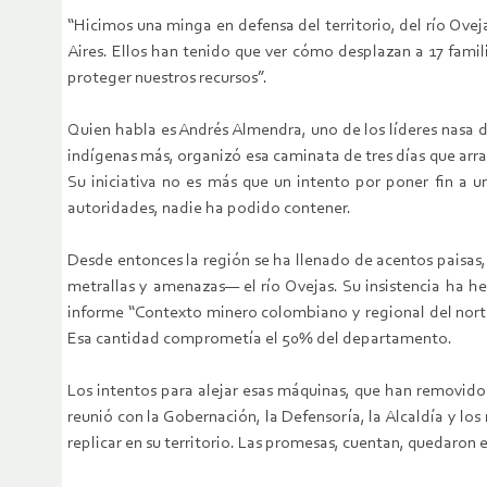
“Hicimos una minga en defensa del territorio, del río Ove
Aires. Ellos han tenido que ver cómo desplazan a 17 fam
proteger nuestros recursos”.
Quien habla es Andrés Almendra, uno de los líderes nasa de
indígenas más, organizó esa caminata de tres días que arra
Su iniciativa no es más que un intento por poner fin a
autoridades, nadie ha podido contener.
Desde entonces la región se ha llenado de acentos paisas
metrallas y amenazas— el río Ovejas. Su insistencia ha he
informe “Contexto minero colombiano y regional del norte
Esa cantidad comprometía el 50% del departamento.
Los intentos para alejar esas máquinas, que han removido
reunió con la Gobernación, la Defensoría, la Alcaldía y l
replicar en su territorio. Las promesas, cuentan, quedaron