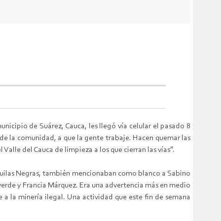
icipio de Suárez, Cauca, les llegó vía celular el pasado 8
de la comunidad, a que la gente trabaje. Hacen quemar las
alle del Cauca de limpieza a los que cierran las vías”.
 Águilas Negras, también mencionaban como blanco a Sabino
lverde y Francia Márquez. Era una advertencia más en medio
a la minería ilegal. Una actividad que este fin de semana