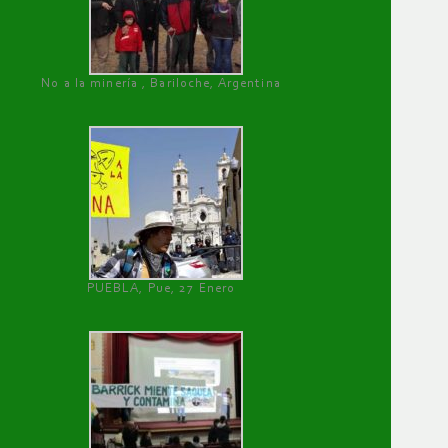
No a la minería , Bariloche, Argentina
PUEBLA, Pue, 27 Enero