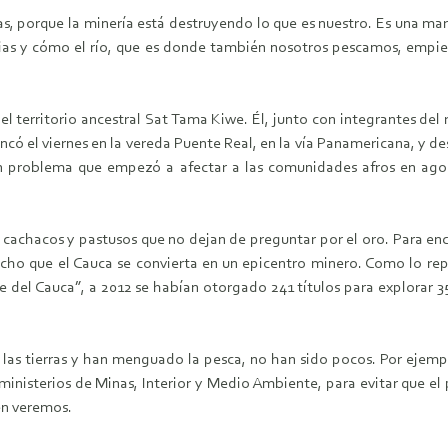
jas, porque la minería está destruyendo lo que es nuestro. Es una m
ilias y cómo el río, que es donde también nosotros pescamos, empi
l territorio ancestral Sat Tama Kiwe. Él, junto con integrantes del
ncó el viernes en la vereda Puente Real, en la vía Panamericana, y d
 un problema que empezó a afectar a las comunidades afros en ago
, cachacos y pastusos que no dejan de preguntar por el oro. Para en
cho que el Cauca se convierta en un epicentro minero. Como lo repor
 del Cauca”, a 2012 se habían otorgado 241 títulos para explorar 35
 las tierras y han menguado la pesca, no han sido pocos. Por ejemp
os ministerios de Minas, Interior y Medio Ambiente, para evitar que
 en veremos.