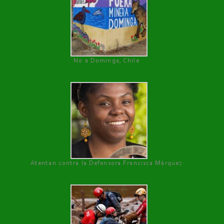
No a Dominga, Chile
Atentan contra la Defensora Francisca Márquez