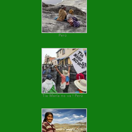
Perú
Tía María no va ! Perú