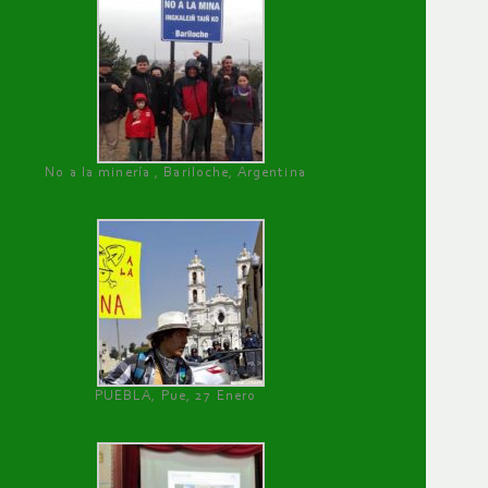
No a la minería , Bariloche, Argentina
PUEBLA, Pue, 27 Enero