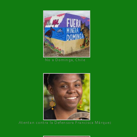
No a Dominga, Chile
Atentan contra la Defensora Francisca Márquez