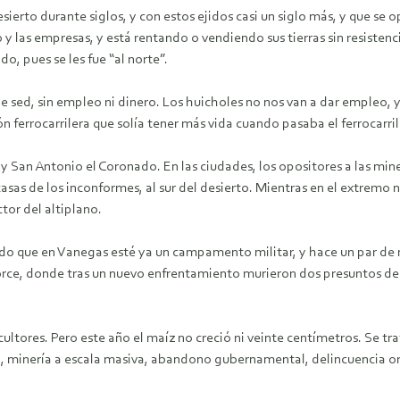
esierto durante siglos, y con estos ejidos casi un siglo más, y que se
y las empresas, y está rentando o vendiendo sus tierras sin resistenc
o, pues se les fue “al norte”.
 sed, sin empleo ni dinero. Los huicholes no nos van a dar empleo, y s
n ferrocarrilera que solía tener más vida cuando pasaba el ferrocarril
 San Antonio el Coronado. En las ciudades, los opositores a las min
sas de los inconformes, al sur del desierto. Mientras en el extremo
tor del altiplano.
ado que en Vanegas esté ya un campamento militar, y hace un par de
ce, donde tras un nuevo enfrentamiento murieron dos presuntos delin
cultores. Pero este año el maíz no creció ni veinte centímetros. Se t
, minería a escala masiva, abandono gubernamental, delincuencia or