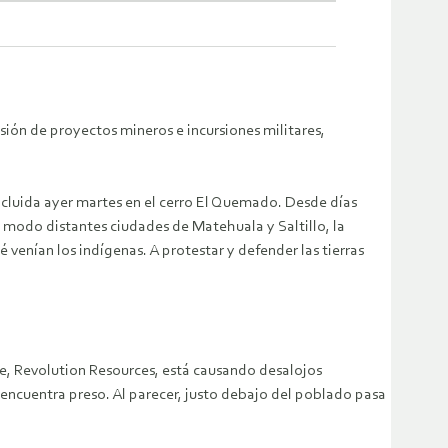
usión de proyectos mineros e incursiones militares,
ncluida ayer martes en el cerro El Quemado. Desde días
to modo distantes ciudades de Matehuala y Saltillo, la
ué venían los indígenas. A protestar y defender las tierras
se, Revolution Resources, está causando desalojos
se encuentra preso. Al parecer, justo debajo del poblado pasa