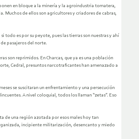
 oponen en bloque a la minería y la agroindustria tomatera,
ia. Muchos de ellos son agricultores y criadores de cabras,
i todo es por su peyote, pues las tierras son nuestras y ahí
 de pasajeros del norte.
eras son reprimidos. En Charcas, que ya es una población
 norte, Cedral, presuntos narcotraficantes han amenazado a
 meses se suscitaran un enfrentamiento y una persecución
cuentes. A nivel coloquial, todos los llaman “zetas”. Eso
rata de una región azotada por esos males hoy tan
ganizada, incipiente militarización, desencanto y miedo