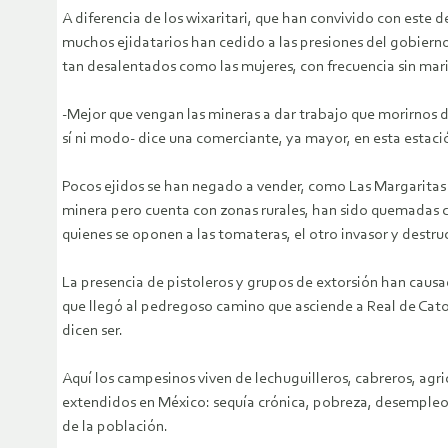
A diferencia de los wixaritari, que han convivido con este d
muchos ejidatarios han cedido a las presiones del gobierno 
tan desalentados como las mujeres, con frecuencia sin marid
-Mejor que vengan las mineras a dar trabajo que morirnos de
sí ni modo- dice una comerciante, ya mayor, en esta estació
Pocos ejidos se han negado a vender, como Las Margaritas y
minera pero cuenta con zonas rurales, han sido quemadas ca
quienes se oponen a las tomateras, el otro invasor y destruc
La presencia de pistoleros y grupos de extorsión han caus
que llegó al pedregoso camino que asciende a Real de Cator
dicen ser.
Aquí los campesinos viven de lechuguilleros, cabreros, agri
extendidos en México: sequía crónica, pobreza, desempleo
de la población.