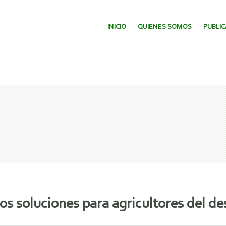
SALTAR AL CONTENIDO.
INICIO
QUIENES SOMOS
PUBLI
ios soluciones para agricultores del de