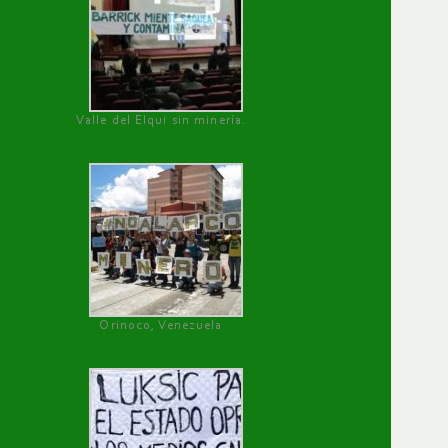
Valle del Elqui sin minería.
Orinoco, Venezuela