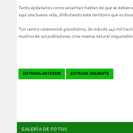
Tanto ejidatarios como wixaritari hablan de que se deben e
aquí una buena vida, disfrutando este territorio que es du
“Un centro ceremonial grandísimo, de más de 140 mil hectáre
muchos de sus pobladores. Una reserva natural inigualable s
Navegador
ENTRADA ANTERIOR
ENTRADA SIGUIENTE
de
artículos
GALERÌA DE FOTOS