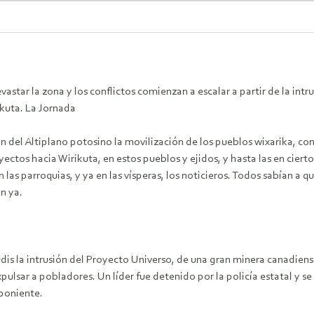
star la zona y los conflictos comienzan a escalar a partir de la intr
kuta. La Jornada
n del Altiplano potosino la movilización de los pueblos wixarika, co
ayectos hacia Wirikuta, en estos pueblos y ejidos, y hasta las en cier
 las parroquias, y ya en las vísperas, los noticieros. Todos sabían a q
n ya.
dis la intrusión del Proyecto Universo, de una gran minera canadien
expulsar a pobladores. Un líder fue detenido por la policía estatal y 
 poniente.