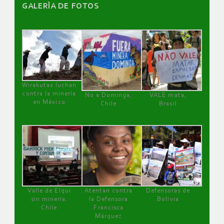
GALERÌA DE FOTOS
Wirakutas luchan
contra la minería
No a Dominga,
VALE mata,
en México
Chile
Brasil
Valle de Elqui
Atentan contra
Defensoras de
sin minería.
la Defensora
Bolivia
Chile
Francisca
Márquez