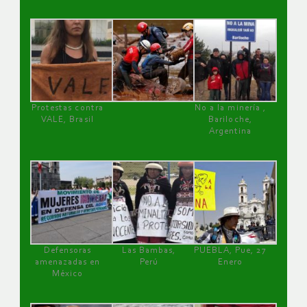
Protestas contra
No a la minería ,
VALE, Brasil
Bariloche,
Argentina
Defensoras
Las Bambas,
PUEBLA, Pue, 27
amenazadas en
Perú
Enero
México