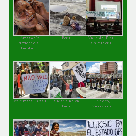
Amazonía
Perú
Valle del Elqui
defiende su
sin minería.
territorio
Vale mata, Brasil
Tía María no va !
Orinoco,
Perú
Venezuela