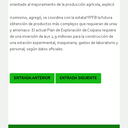
orientado al mejoramiento de la producción agrícola, explicó.
Asimismo, agregó, se coordina con la estatal YPFB la futura
obtención de productos más complejos que requieran de urea
y amoniaco. El actual Plan de Exploración de Coipasa requiere
de una inversión de $us 2,9 millones para la construcción de
una estación experimental, maquinaria, gastos de laboratorio y
personal, según datos oficiales.
Navegador
ENTRADA ANTERIOR
ENTRADA SIGUIENTE
de
artículos