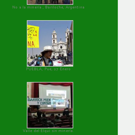
No a la minería , Bariloche, Argentina
PUEBLA, Pue, 27 Enero
Valle del Elqui sin minería.