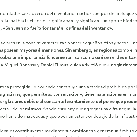
 autoridades «excluyeron del inventario muchos cuerpos de hielo que 
ío Jáchal hacia el norte– significaban –y significan– un aporte hídri
«San Juan no fue ‘prioritaria’ a los fines del inventario»
.
ciares en la zona se caracterizan por ser pequeños, fríos y secos.
Los
iares poseen mayores dimensiones. Sin embargo, en regiones como el 
cobra una importancia fundamental: son como oasis en el desierto»
 a Miguel Bonasso y Daniel Filmus, quien advirtió que «
los glaciares
a zona protegida –y por ende constituye una actividad prohibida po
s glaciares, que permite su conservación–; tiene instalaciones en mo
cer glaciares debido al constante levantamiento del polvo que prod
irecta– de los mismos. A todo esto hay que agregar una cifra negra: l
o han sido mapeadas y que podrían estar por debajo de la infraestru
ionales contribuyeron mediante sus omisiones a generar un ámbito de