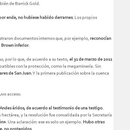
mbién de Barrick Gold.
, por ende, no hubiese habido derrames
. Los propios
uestraron documentos internos que, por ejemplo,
reconocían
l Brown inferior
.
0, por lo que, de acuerdo a su texto,
el 31 de marzo de 2011
mpatibles con la protección, como la megaminería. Sin
iares de San Juan
. Y la primera publicación sobre la cuenca
uvo acceso.
 Andes áridos, de acuerdo al testimonio de una testigo
.
 hectárea, y la resolución fue convalidada por la Secretaría
ión»
. Una aclaración: ese es solo un ejemplo.
Hubo otras
de, no protegidos
.