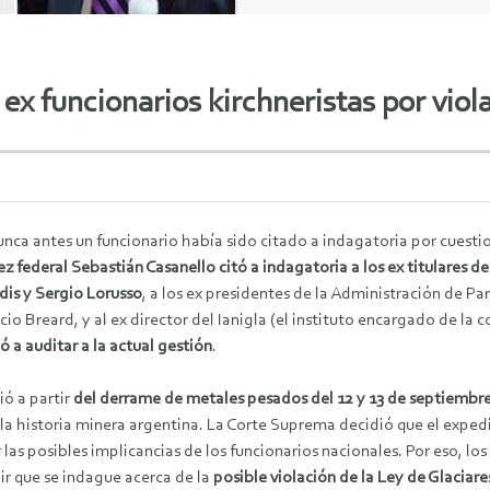
 ex funcionarios kirchneristas por viol
unca antes un funcionario había sido citado a indagatoria por cuestio
uez federal Sebastián Casanello citó a indagatoria a los ex titulares d
dis y Sergio Lorusso
, a los ex presidentes de la Administración de Pa
io Breard, y al ex director del Ianigla (el instituto encargado de la 
 a auditar a la actual gestión
.
ió a partir
del derrame de metales pesados del 12 y 13 de septiembre
la historia minera argentina. La Corte Suprema decidió que el expedie
ar las posibles implicancias de los funcionarios nacionales. Por eso,
ir que se indague acerca de la
posible violación de la Ley de Glaciar