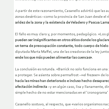
A partir de este razonamiento, Casanello advirtió que las
zonas desérticas –como la provincia de San Juan desde el r
aridez de la zona y la existencia de Veladero y Pascua Lama, 
El fallo es muy claro y, por momentos, pedagógico. «Los gla
pueden ser insignificantes en otros sitios donde los glac
un tema de preocupación constante, todo cuerpo de hielo 
diputada Marta Maffei, una de las creadoras de la ley junto
ende los que más pueden alimentar las cuencas»
.
La conclusión es rotunda. «Barrick no solo funciona en un
a proteger. Se asienta sobre permafrost –»el frezeer» de lo
hacia las minas han deteriorado e incluso hecho desapare
afectación indirecta
–y en algún caso, lisa y llanamente, d
simple hecho de no estar mencionadas en el ‘cronograma’ n
Casanello sostuvo, al respecto, que «varios organismos nac