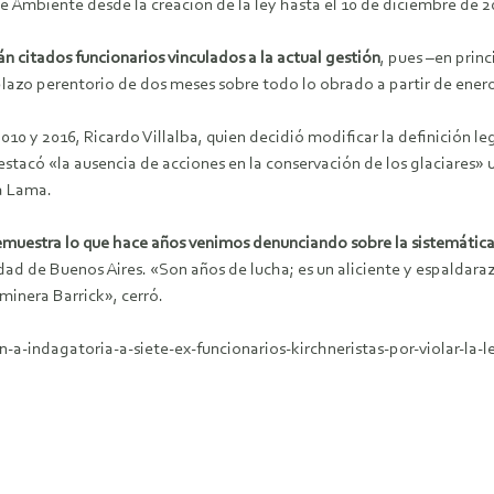
 Ambiente desde la creación de la ley hasta el 10 de diciembre de 20
án citados funcionarios vinculados a la actual gestión
, pues –en prin
plazo perentorio de dos meses sobre todo lo obrado a partir de ener
2010 y 2016, Ricardo Villalba, quien decidió modificar la definición le
 destacó «la ausencia de acciones en la conservación de los glaciares»
a Lama.
demuestra lo que hace años venimos denunciando sobre la sistemática 
ad de Buenos Aires. «Son años de lucha; es un aliciente y espaldaraz
minera Barrick», cerró.
a-indagatoria-a-siete-ex-funcionarios-kirchneristas-por-violar-la-l