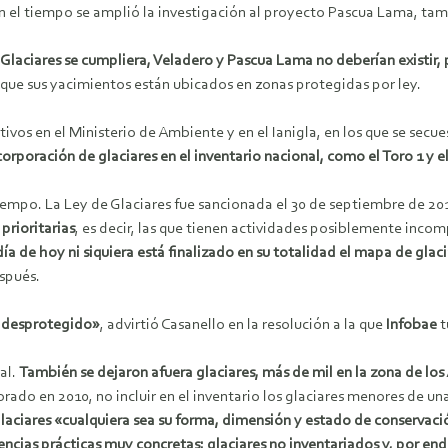
Con el tiempo se amplió la investigación al proyecto Pascua Lama, ta
e Glaciares se cumpliera, Veladero y Pascua Lama no deberían existir
que sus yacimientos están ubicados en zonas protegidas por ley.
ivos en el Ministerio de Ambiente y en el Ianigla, en los que se sec
ncorporación de glaciares en el inventario nacional, como el Toro 1 y e
tiempo. La Ley de Glaciares fue sancionada el 30 de septiembre de 201
 prioritarias
, es decir, las que tienen actividades posiblemente inco
día de hoy ni siquiera está finalizado en su totalidad el mapa de glac
espués.
r desprotegido»
, advirtió Casanello en la resolución a la que
Infobae
t
al.
También se dejaron afuera glaciares, más de mil en la zona de los
ado en 2010, no incluir en el inventario los glaciares menores de una
glaciares «cualquiera sea su forma, dimensión y estado de conservac
encias prácticas muy concretas: glaciares no inventariados y, por en