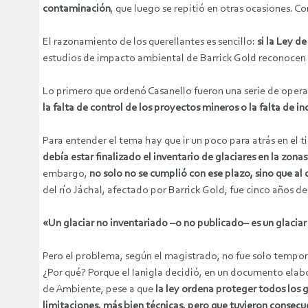
contaminación
, que luego se repitió en otras ocasiones. 
El razonamiento de los querellantes es sencillo:
si la Ley d
estudios de impacto ambiental de Barrick Gold reconocen 
Lo primero que ordenó Casanello fueron una serie de operat
la falta de control de los proyectos mineros o la falta de i
Para entender el tema hay que ir un poco para atrás en el 
debía estar finalizado el inventario de glaciares en la zonas
embargo,
no solo no se cumplió con ese plazo, sino que al 
del río Jáchal, afectado por Barrick Gold, fue cinco años d
«Un glaciar no inventariado –o no publicado– es un glacia
Pero el problema, según el magistrado, no fue solo tempor
¿Por qué? Porque el Ianigla decidió, en un documento elabor
de Ambiente, pese a que
la ley ordena proteger todos los 
limitaciones, más bien técnicas, pero que tuvieron consecu