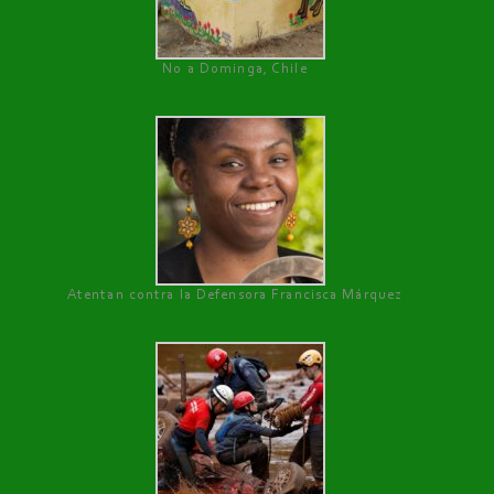
No a Dominga, Chile
Atentan contra la Defensora Francisca Márquez