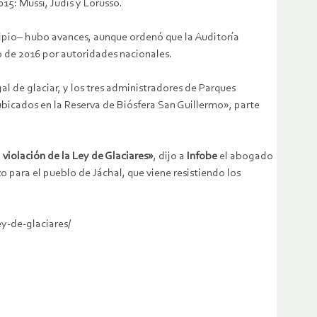
15: Mussi, Judis y Lorusso.
cipio– hubo avances, aunque ordenó que la Auditoría
o de 2016 por autoridades nacionales.
gal de glaciar, y los tres administradores de Parques
 ubicados en la Reserva de Biósfera San Guillermo», parte
violación de la Ley de Glaciares»
, dijo a
Infobe
el abogado
o para el pueblo de Jáchal, que viene resistiendo los
ey-de-glaciares/