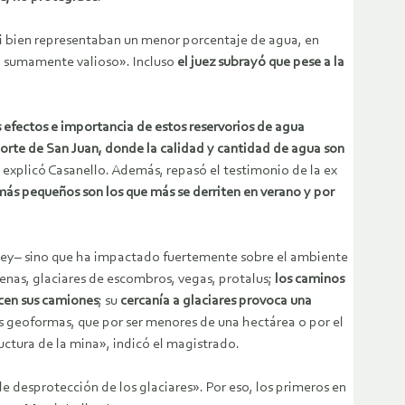
si bien representaban un menor porcentaje de agua, en
co sumamente valioso». Incluso
el juez subrayó que pese a la
 efectos e importancia de estos reservorios de agua
norte de San Juan, donde la calidad y cantidad de agua son
, explicó Casanello. Además, repasó el testimonio de la ex
 más pequeños son los que más se derriten en verano y por
r ley– sino que ha impactado fuertemente sobre el ambiente
renas, glaciares de escombros, vegas, protalus;
los caminos
ucen sus camiones
; su
cercanía a glaciares provoca una
as geoformas, que por ser menores de una hectárea o por el
ctura de la mina», indicó el magistrado.
 desprotección de los glaciares». Por eso, los primeros en