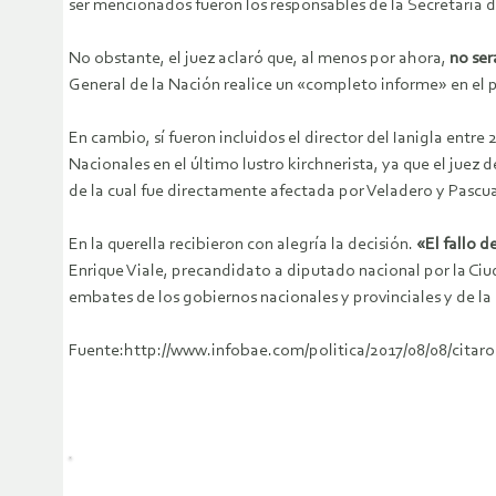
ser mencionados fueron los responsables de la Secretaría de
No obstante, el juez aclaró que, al menos por ahora,
no ser
General de la Nación realice un «completo informe» en el 
En cambio, sí fueron incluidos el director del Ianigla entre 
Nacionales en el último lustro kirchnerista, ya que el juez
de la cual fue directamente afectada por Veladero y Pascu
En la querella recibieron con alegría la decisión.
«El fallo 
Enrique Viale, precandidato a diputado nacional por la Ciud
embates de los gobiernos nacionales y provinciales y de la 
Fuente:http://www.infobae.com/politica/2017/08/08/citaron-