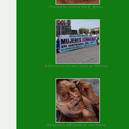
Protestas contra VALE, Brasil
Defensoras amenazadas en México
Amazonía defiende su territorio