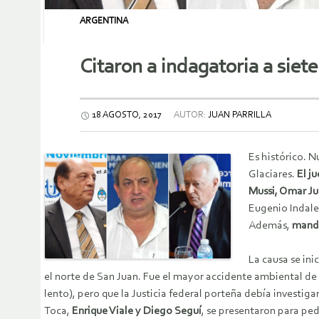
ARGENTINA
Citaron a indagatoria a siete
18 AGOSTO, 2017
AUTOR:
JUAN PARRILLA
Es histórico. N
Glaciares.
El j
Mussi, Omar Ju
Eugenio Indalec
Además,
mandó
La causa se inic
el norte de San Juan. Fue el mayor accidente ambiental de 
lento), pero que la Justicia federal porteña debía investig
Toca,
Enrique Viale y Diego Seguí
, se presentaron para ped