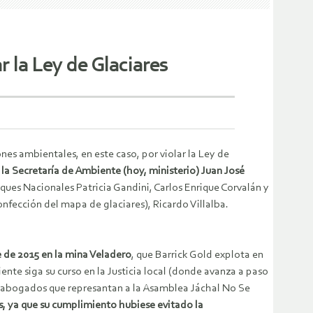
ar la Ley de Glaciares
nes ambientales, en este caso, por violar la Ley de
e la Secretaría de Ambiente (hoy, ministerio) Juan José
rques Nacionales Patricia Gandini, Carlos Enrique Corvalán y
confección del mapa de glaciares), Ricardo Villalba.
 de 2015 en la mina Veladero
, que Barrick Gold explota en
nte siga su curso en la Justicia local (donde avanza a paso
 los abogados que represantan a la Asamblea Jáchal No Se
es, ya que su cumplimiento hubiese evitado la