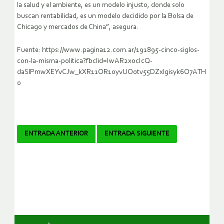
la salud y el ambiente, es un modelo injusto, donde solo
buscan rentabilidad, es un modelo decidido por la Bolsa de
Chicago y mercados de China”, asegura.
Fuente: https://www.pagina12.com.ar/191895-cinco-siglos-
con-la-misma-politica?fbclid=IwAR2x0cIcQ-
daSlPmwXEYvCJw_kXR11OR1oyvUO0tv55DZxlgisyk6O7ATH
o
Navegador
ENTRADA ANTERIOR
ENTRADA SIGUIENTE
de
artículos