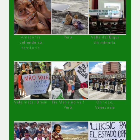
Amazonía
Perú
Valle del Elqui
defiende su
sin minería.
territorio
Vale mata, Brasil
Tía María no va !
Orinoco,
Perú
Venezuela