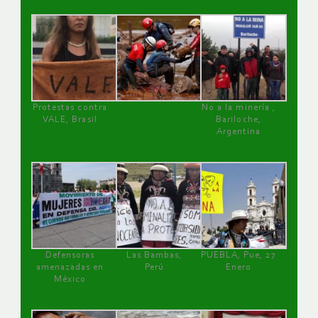
Protestas contra
No a la minería ,
VALE, Brasil
Bariloche,
Argentina
Defensoras
Las Bambas,
PUEBLA, Pue, 27
amenazadas en
Perú
Enero
México