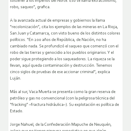
sostener a los imperios del Norte. Eso se llama extractivismo,
robo, saqueo”, grafica.
A la avanzada actual de empresas y gobiernos la llama
“recolonización”, cita los ejemplos de las mineras en La Rioja,
San Juan y Catamarca, con visto bueno de los distintos colores
políticos. “En 200 años de República, de Nación, no ha
cambiado nada. Se profundizó el saqueo que comenzó con el
robo de las tierras y genocidio a los pueblos originarios. Y el
poder sigue protegiendo a los saqueadores. La riqueza se la
llevan, aquí queda contaminación y destrucción. Tenemos
cinco siglos de pruebas de ese accionar criminal”, explica
Luján.
Más al sur, Vaca Muerta se presenta como la gran reserva de
petróleo y gas no convencional (con la peligrosa técnica del
“fracking” –fractura hidráulica–). Su explotación es política de
Estado.
Jorge Nahuel, de la Confederación Mapuche de Neuquén,