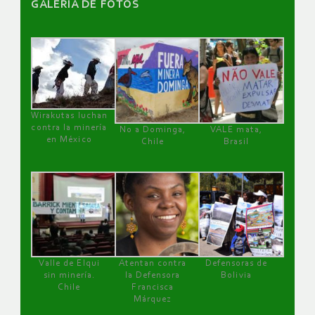
GALERÌA DE FOTOS
Wirakutas luchan
contra la minería
No a Dominga,
VALE mata,
en México
Chile
Brasil
Valle de Elqui
Atentan contra
Defensoras de
sin minería.
la Defensora
Bolivia
Chile
Francisca
Márquez