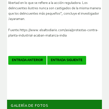
libertad en lo que se refiere a la acción reguladora. Los
delincuentes ilustres nunca son castigados de la misma manera
que los delincuentes más pequeños”, concluye el investigador
Jayaraman.
Fuente:https://www.elsaltodiario.com/asia/protestas-contra-
planta-industrial-acaban-matanza-india
Navegador
ENTRADA ANTERIOR
ENTRADA SIGUIENTE
de
artículos
GALERÌA DE FOTOS