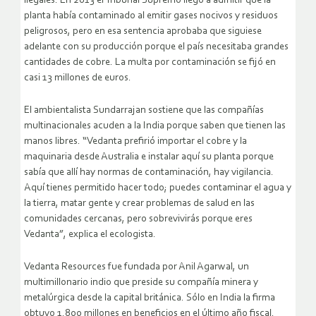
ilegales. En 2013 el Tribunal Supremo llegó a admitir que la
planta había contaminado al emitir gases nocivos y residuos
peligrosos, pero en esa sentencia aprobaba que siguiese
adelante con su producción porque el país necesitaba grandes
cantidades de cobre. La multa por contaminación se fijó en
casi 13 millones de euros.
El ambientalista Sundarrajan sostiene que las compañías
multinacionales acuden a la India porque saben que tienen las
manos libres. “Vedanta prefirió importar el cobre y la
maquinaria desde Australia e instalar aquí su planta porque
sabía que allí hay normas de contaminación, hay vigilancia.
Aquí tienes permitido hacer todo; puedes contaminar el agua y
la tierra, matar gente y crear problemas de salud en las
comunidades cercanas, pero sobrevivirás porque eres
Vedanta”, explica el ecologista.
Vedanta Resources fue fundada por Anil Agarwal, un
multimillonario indio que preside su compañía minera y
metalúrgica desde la capital británica. Sólo en India la firma
obtuvo 1.800 millones en beneficios en el último año fiscal.