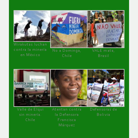
Wirakutas luchan
contra la minería
No a Dominga,
VALE mata,
en México
Chile
Brasil
Valle de Elqui
Atentan contra
Defensoras de
sin minería.
la Defensora
Bolivia
Chile
Francisca
Márquez