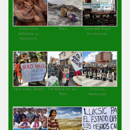
Amazonía
Perú
Valle del Elqui
defiende su
sin minería.
territorio
Vale mata, Brasil
Tía María no va !
Orinoco,
Perú
Venezuela