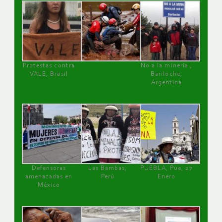
Protestas contra
No a la minería ,
VALE, Brasil
Bariloche,
Argentina
Defensoras
Las Bambas,
PUEBLA, Pue, 27
amenazadas en
Perú
Enero
México