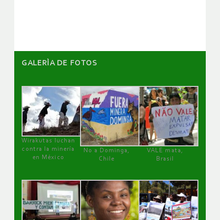
artículos
GALERÌA DE FOTOS
Wirakutas luchan
contra la minería
No a Dominga,
VALE mata,
en México
Chile
Brasil