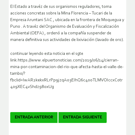
El Estado a travéz de sus organismos reguladores, toma
acciones concretas sobre la Mina Florencia – Tucari de la
Empresa Aruntani SAC , ubicada en la frontera de Moquegua y
Puno . A travéz del Organismo de Evaluación y Fiscalización
Ambiental (OEFA) , ordenó a la compañía suspender de
manera definitiva sus actividades de lixiviación (lavado de oro).
continuar leyendo esta noticia en el sgte
link:https://www.elpuertonoticias.com/2019/06/14/cierran-
mina-por-contaminacion-del-rio-que-afecta-hasta-el-valle-de-
tambo/?
fbclid=IwAR2kekxRLrPp9jzqA03EIhQ6c4o0TLMVOIccxC0tr
409XEC4vShdz980xUg
Navegador
ENTRADA ANTERIOR
ENTRADA SIGUIENTE
de