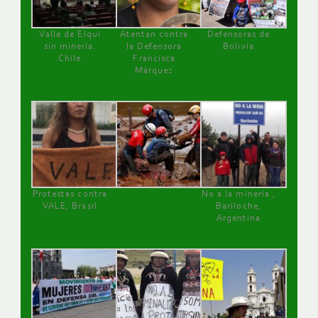
Valle de Elqui
Atentan contra
Defensoras de
sin minería.
la Defensora
Bolivia
Chile
Francisca
Márquez
Protestas contra
No a la minería ,
VALE, Brasil
Bariloche,
Argentina