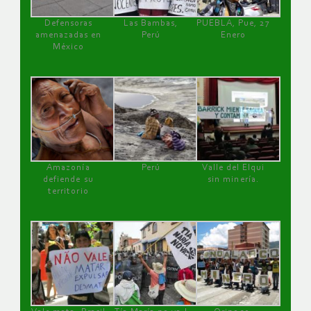
Defensoras
Las Bambas,
PUEBLA, Pue, 27
amenazadas en
Perú
Enero
México
Amazonía
Perú
Valle del Elqui
defiende su
sin minería.
territorio