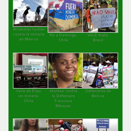
Wirakutas luchan
contra la minería
No a Dominga,
VALE mata,
en México
Chile
Brasil
Valle de Elqui
Atentan contra
Defensoras de
sin minería.
la Defensora
Bolivia
Chile
Francisca
Márquez