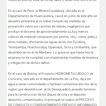
medio ambiente, vida, armonía, salud y desarrollo, entre otros.
En el caso de Perú, la Minera Caudalosa, ubicada en el
Departamento de Huancavelica, causó en junio de este año un
desastre ambiental al no haber tomado las medidas de
prevención sobre sus canchas de relaves, negligencia que
produjo el derrame de aproximadamente 22,615 metros
cúbicos de material compuesto por plomo, zinc, cobre, plata y
otros metales, afectando las aguas de los ríos Escalera,
Tororpampa, Huachocolpa, Opamayo, Sicra y Urubamba, que
desembocan en el río Mantaro. Lo grave es que hasta hoy la
empresa no ha cumplido con implementar medidas de limpieza
y mitigación de dichos daños.
En el caso de Bolivia, el Proyecto HIDROMETALURGICO de
Corocoro, ubicado en el departamento de La Paz, dejo sin
agua a varias comunidades y tambien contamina dos ríos de la
region que desembocan al río Desaguadero,avasallo terrenos
para la construccion de los diques de cola y el deposito
desechos contaminados, lo principal no realizo el PROCESO
DE CONSULTA Y CONSENTIMIENTO PREVIO E INFORMADO