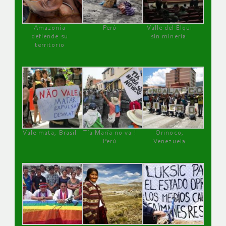
Amazonía
Perú
Valle del Elqui
defiende su
sin minería.
territorio
Vale mata, Brasil
Tía María no va !
Orinoco,
Perú
Venezuela