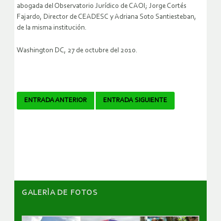
abogada del Observatorio Jurídico de CAOI; Jorge Cortés
Fajardo, Director de CEADESC y Adriana Soto Santiesteban,
de la misma institución.
Washington DC, 27 de octubre del 2010.
Navegador
ENTRADA ANTERIOR
ENTRADA SIGUIENTE
de
artículos
GALERÌA DE FOTOS