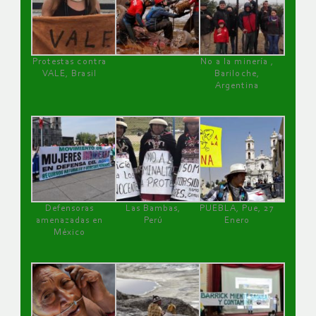
Protestas contra
No a la minería ,
VALE, Brasil
Bariloche,
Argentina
Defensoras
Las Bambas,
PUEBLA, Pue, 27
amenazadas en
Perú
Enero
México