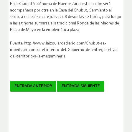
En la Ciudad Autónoma de Buenos Aires esta acción será
acompañada por otra en la Casa del Chubut, Sarmiento al
1100, a realizarse este jueves 08 desde las 12 horas, para luego
a las 15 horas sumarse a la tradicional Ronda de las Madres de
Plaza de Mayo en la emblemática plaza.
Fuente:http://www.laizquierdadiario.com/Chubut-se-
movilizan-contra-el-intento-del-Gobierno-de-entregar-el-70-
del-territorio-a-la-megamineria
Navegador
ENTRADA ANTERIOR
ENTRADA SIGUIENTE
de
artículos