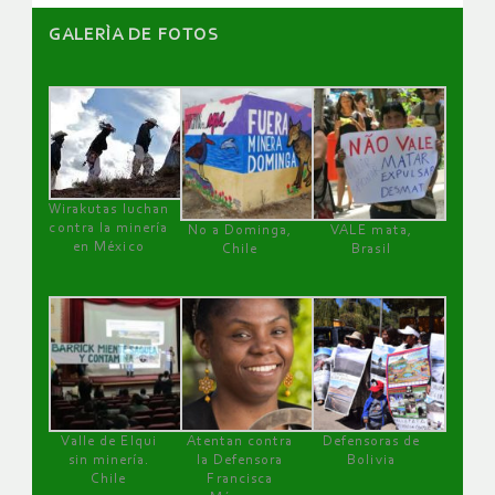
GALERÌA DE FOTOS
Wirakutas luchan
contra la minería
No a Dominga,
VALE mata,
en México
Chile
Brasil
Valle de Elqui
Atentan contra
Defensoras de
sin minería.
la Defensora
Bolivia
Chile
Francisca