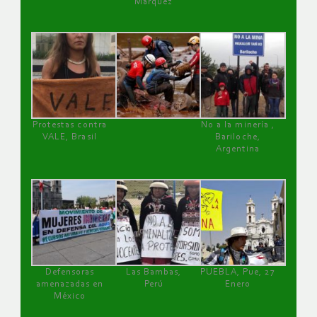
Márquez
Protestas contra
No a la minería ,
VALE, Brasil
Bariloche,
Argentina
Defensoras
Las Bambas,
PUEBLA, Pue, 27
amenazadas en
Perú
Enero
México