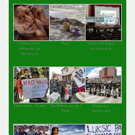
Amazonía
Perú
Valle del Elqui
defiende su
sin minería.
territorio
Vale mata, Brasil
Tía María no va !
Orinoco,
Perú
Venezuela