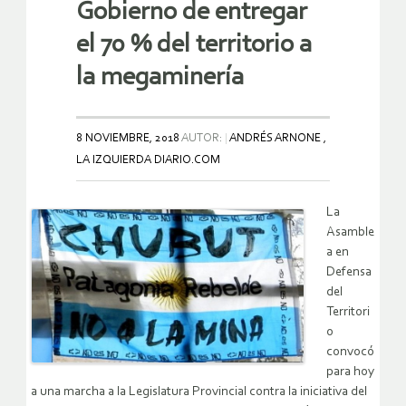
Gobierno de entregar
el 70 % del territorio a
la megaminería
8 NOVIEMBRE, 2018
AUTOR:
ANDRÉS ARNONE ,
LA IZQUIERDA DIARIO.COM
La
Asamble
a en
Defensa
del
Territori
o
convocó
para hoy
a una marcha a la Legislatura Provincial contra la iniciativa del