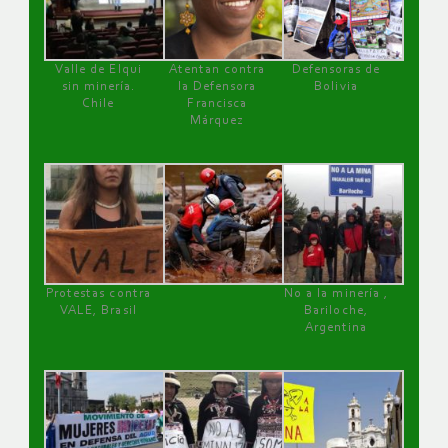
Valle de Elqui
Atentan contra
Defensoras de
sin minería.
la Defensora
Bolivia
Chile
Francisca
Márquez
Protestas contra
No a la minería ,
VALE, Brasil
Bariloche,
Argentina