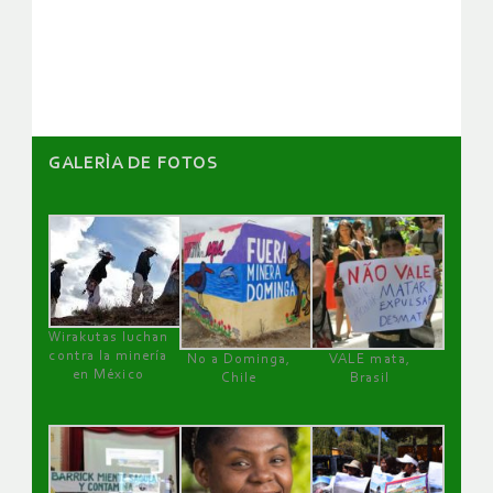
de
artículos
GALERÌA DE FOTOS
Wirakutas luchan
contra la minería
No a Dominga,
VALE mata,
en México
Chile
Brasil