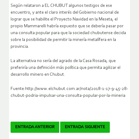
Según relataron a EL CHUBUT algunos testigos de ese
encuentro, y ante el claro interés del Gobierno nacional de
lograr que se habilite el Proyecto Navidad en la Meseta, el
propio Mammarelli habría expuesto que se debería pasar por
una consulta popular para que la sociedad chubutense decida
sobre la posibilidad de permitir la minería metalífera en la
provincia.
La alternativa no sería del agrado de la Casa Rosada, que
preferiría una definición más política que permita agilizar el
desarrollo minero en Chubut.
Fuente:http://www.elchubut.com.ar/nota/2018-1-17-9-45-28-
chubut-podria-impulsar-una-consulta-popular-por-la-mineria
Navegador
ENTRADA ANTERIOR
ENTRADA SIGUIENTE