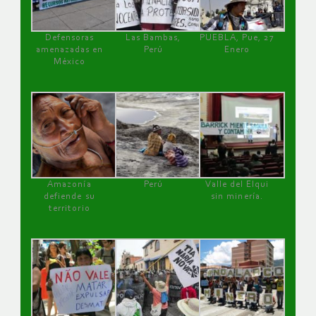
Defensoras
Las Bambas,
PUEBLA, Pue, 27
amenazadas en
Perú
Enero
México
Amazonía
Perú
Valle del Elqui
defiende su
sin minería.
territorio