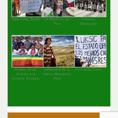
Vale mata, Brasil
Tía María no va !
Orinoco,
Perú
Venezuela
Pueblo Shuar
defensora de la
Caimanes, Chile
dice no a la
tierra, Melchora,
minería, Ecuador
Perú