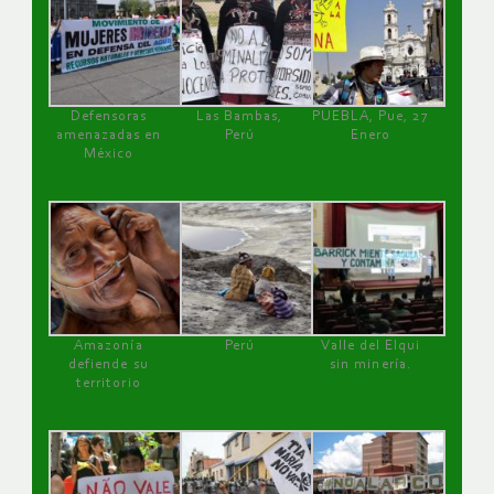
Defensoras
Las Bambas,
PUEBLA, Pue, 27
amenazadas en
Perú
Enero
México
Amazonía
Perú
Valle del Elqui
defiende su
sin minería.
territorio