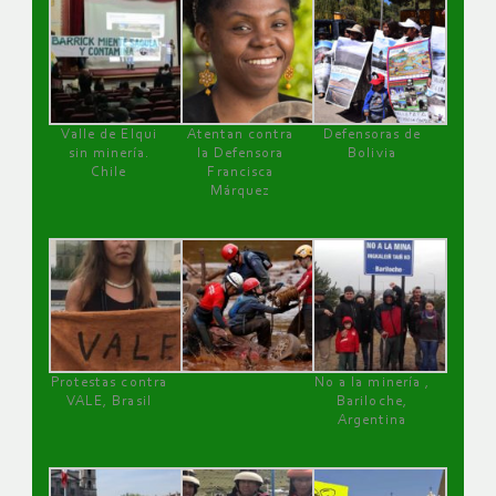
Valle de Elqui
Atentan contra
Defensoras de
sin minería.
la Defensora
Bolivia
Chile
Francisca
Márquez
Protestas contra
No a la minería ,
VALE, Brasil
Bariloche,
Argentina