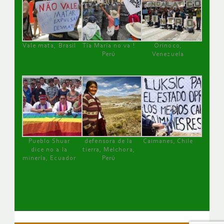
Vale mata, Brasil
Tía María no va !
Orinoco,
Perú
Venezuela
Pueblo Shuar
defensora de la
Caimanes, Chile
dice no a la
tierra, Melchora,
minería, Ecuador
Perú