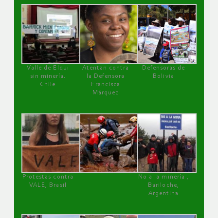
Valle de Elqui
Atentan contra
Defensoras de
sin minería.
la Defensora
Bolivia
Chile
Francisca
Márquez
Protestas contra
No a la minería ,
VALE, Brasil
Bariloche,
Argentina