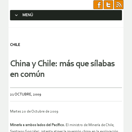
MENÚ
SALTAR AL CONTENIDO.
CHILE
China y Chile: más que sílabas
en común
21 OCTUBRE, 2009
Martes 20 de Octubre de 2009
Minería a ambos lados del Pacífico.
El ministro de Minería de Chile,
Santiago González, intenta atraer la inversión china en la exploración