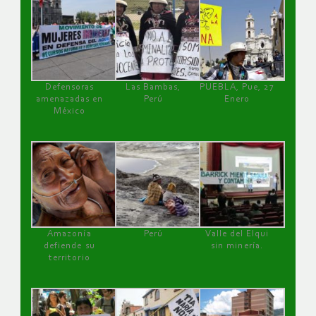
Defensoras
Las Bambas,
PUEBLA, Pue, 27
amenazadas en
Perú
Enero
México
Amazonía
Perú
Valle del Elqui
defiende su
sin minería.
territorio