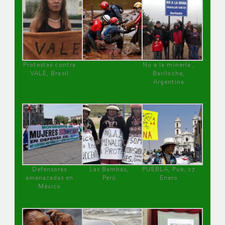
Protestas contra
No a la minería ,
VALE, Brasil
Bariloche,
Argentina
Defensoras
Las Bambas,
PUEBLA, Pue, 27
amenazadas en
Perú
Enero
México