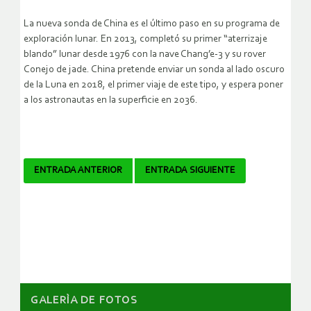
La nueva sonda de China es el último paso en su programa de
exploración lunar. En 2013, completó su primer “aterrizaje
blando” lunar desde 1976 con la nave Chang’e-3 y su rover
Conejo de jade. China pretende enviar un sonda al lado oscuro
de la Luna en 2018, el primer viaje de este tipo, y espera poner
a los astronautas en la superficie en 2036.
Navegador
ENTRADA ANTERIOR
ENTRADA SIGUIENTE
de
artículos
GALERÌA DE FOTOS