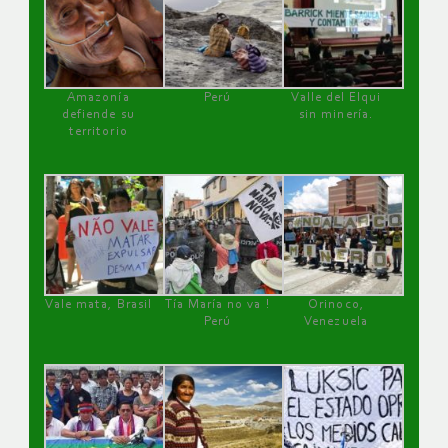
Amazonía
Perú
Valle del Elqui
defiende su
sin minería.
territorio
Vale mata, Brasil
Tía María no va !
Orinoco,
Perú
Venezuela