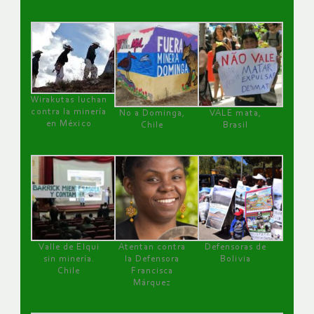
Wirakutas luchan
contra la minería
No a Dominga,
VALE mata,
en México
Chile
Brasil
Valle de Elqui
Atentan contra
Defensoras de
sin minería.
la Defensora
Bolivia
Chile
Francisca
Márquez