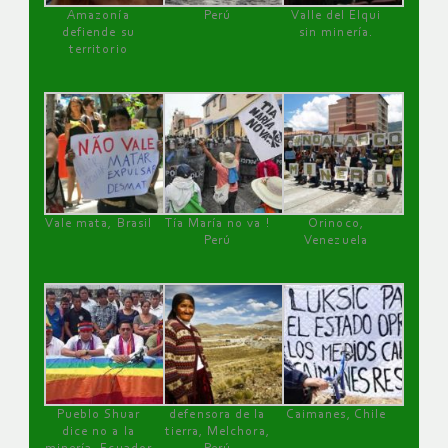
Amazonía
Perú
Valle del Elqui
defiende su
sin minería.
territorio
Vale mata, Brasil
Tía María no va !
Orinoco,
Perú
Venezuela
Pueblo Shuar
defensora de la
Caimanes, Chile
dice no a la
tierra, Melchora,