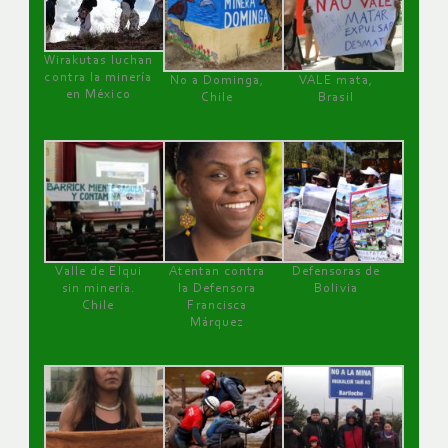
Wirakutas luchan
contra la minería
No a Dominga,
VALE mata,
en México
Chile
Brasil
Valle de Elqui
Atentan contra
Defensoras de
sin minería.
la Defensora
Bolivia
Chile
Francisca
Márquez