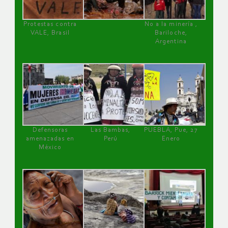
Protestas contra
No a la minería ,
VALE, Brasil
Bariloche,
Argentina
Defensoras
Las Bambas,
PUEBLA, Pue, 27
amenazadas en
Perú
Enero
México