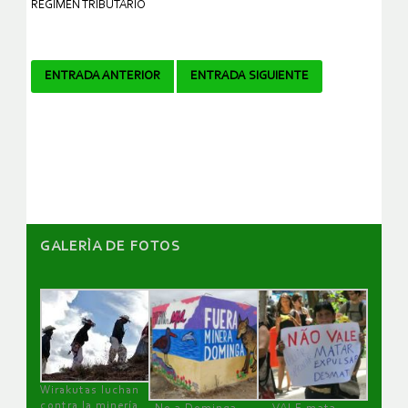
RÉGIMEN TRIBUTARIO
Navegador
ENTRADA ANTERIOR
ENTRADA SIGUIENTE
de
artículos
GALERÌA DE FOTOS
Wirakutas luchan
contra la minería