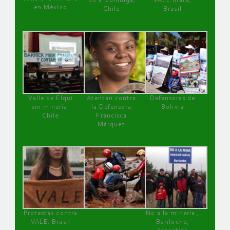
No a Dominga,
VALE mata,
en México
Chile
Brasil
Valle de Elqui
Atentan contra
Defensoras de
sin minería.
la Defensora
Bolivia
Chile
Francisca
Márquez
Protestas contra
No a la minería ,
VALE, Brasil
Bariloche,